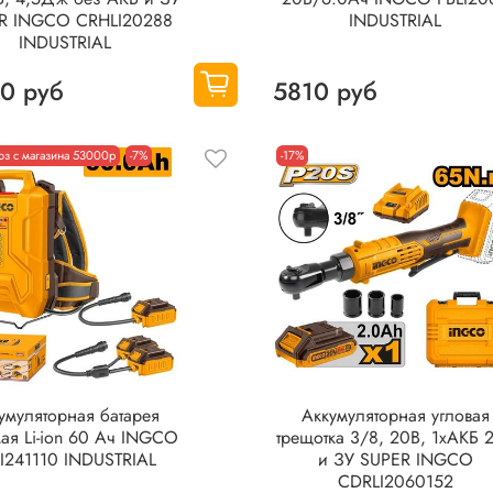
R INGCO CRHLI20288
INDUSTRIAL
INDUSTRIAL
0 руб
5810 руб
з с магазина 53000р
-7%
-17%
умуляторная батарея
Аккумуляторная угловая
ая Li-ion 60 Ач INGCO
трещотка 3/8, 20В, 1хАКБ 
LI241110 INDUSTRIAL
и ЗУ SUPER INGCO
CDRLI2060152