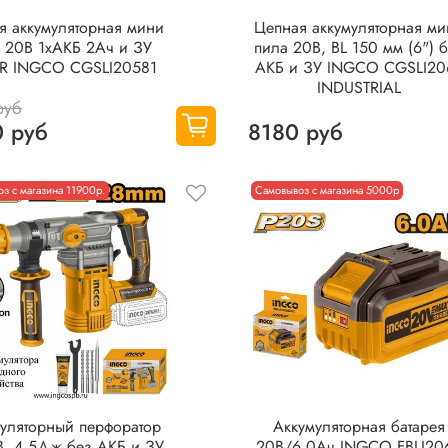
я аккумуляторная мини
Цепная аккумуляторная м
 20В 1хАКБ 2Ач и ЗУ
пила 20В, BL 150 мм (6") 
R INGCO CGSLI20581
АКБ и ЗУ INGCO CGSLI20
INDUSTRIAL
руб
 руб
8180 руб
з с магазина 11900р.
Самовывоз с магазина 5000р
уляторный перфоратор
Аккумуляторная батарея
В, 4,5Дж без АКБ и ЗУ
20В/6.0Ач INGCO FBLI20