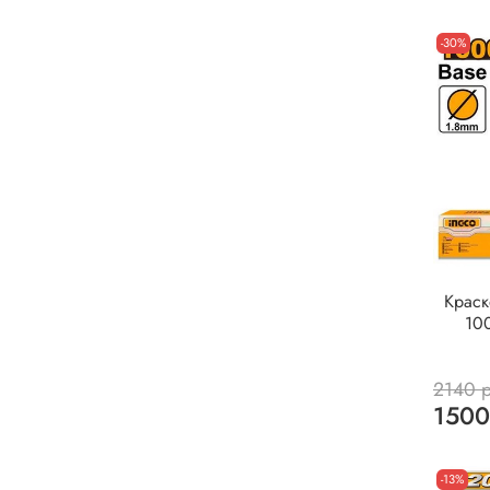
-30%
Краск
10
2140 
1500
-13%