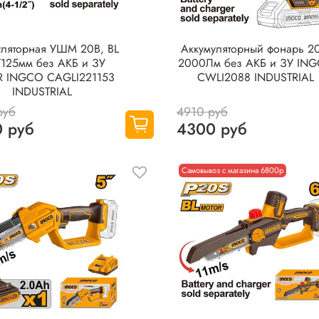
уляторная УШМ 20В, BL
Аккумуляторный фонарь 2
/125мм без АКБ и ЗУ
2000Лм без АКБ и ЗУ IN
R INGCO CAGLI221153
CWLI2088 INDUSTRIAL
INDUSTRIAL
руб
4910 руб
 руб
4300 руб
Самовывоз с магазина 6800р