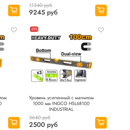
11340 руб
9245 руб
-31%
том
Уровень усиленный с магнитом
0
1000 мм INGCO HSL68100
INDUSTRIAL
3640 руб
2500 руб