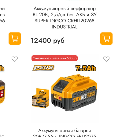
ини
Аккумуляторный перфоратор
без
BL 20В, 2,5Дж без АКБ и ЗУ
66
SUPER INGCO CRHLI20268
INDUSTRIAL
12400 руб
Самовывоз с магазина 6500р
Аккумуляторная батарея
60
20В/7.5Ач. INGCO FBLI2075