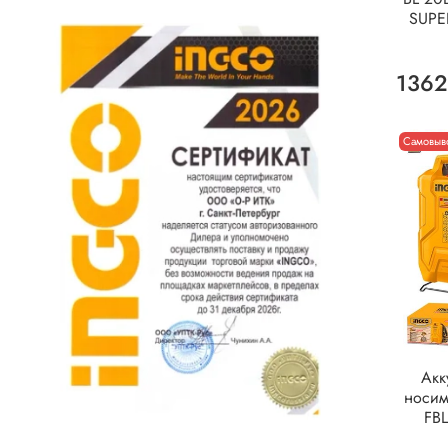
SUPE
1362
Самовыво
Акк
носим
FB