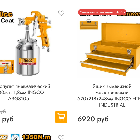
Самовывоз с магазина 5400р
опульт пневматический
Ящик выдвижной
00мл. 1,8мм INGCO
металлический
ASG3105
520х218х243мм INGCO HT
INDUSTRIAL
руб
 руб
6920 руб