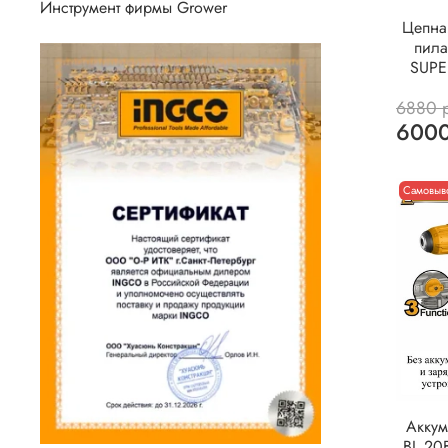
Инструмент фирмы Grower
Цепна
пила
SUPE
6880 
6000
Самовыво
Аккум
BL 20