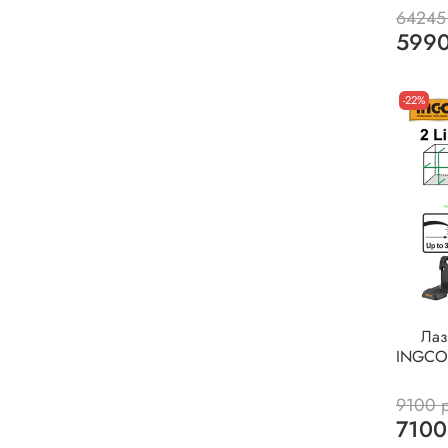
64245
5990
-22%
Лаз
INGCO 
9100 
7100