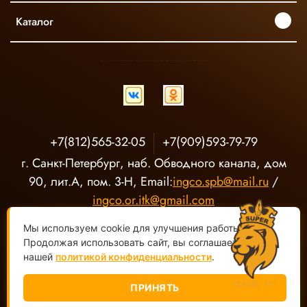
Каталог
INGCO ОФИЦИАЛЬНЫЙ ДИСТРИБЬЮТОР ПРОФЕССИОНАЛЬНОГО ИНСТРУМЕНТА В РОССИИ
+7(812)565-32-05
+7(909)593-79-79
г. Санкт-Петербург, наб. Обводного канала, дом
90, лит.А, пом. 3-Н, Email:
ingco.spb@mail.ru
/
ingco.or.itk@gmail.com
Мы используем cookie для улучшения работы сайта.
Продолжая использовать сайт, вы соглашаетесь с
нашей
политикой конфиденциальности
.
ПРИНЯТЬ
ООО "О-Р ИТК" Магазин электроинструмента INGCO ©
2020-