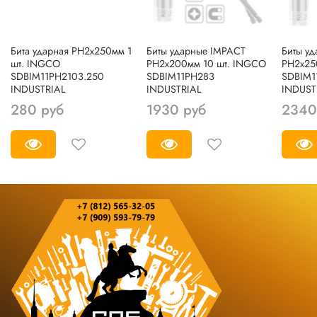
Бита ударная PH2х250мм 1
Биты ударные IMPACT
Биты у
шт. INGCO
РН2х200мм 10 шт. INGCO
РН2х25
SDBIM11PH2103.250
SDBIM11PH283
SDBIM1
INDUSTRIAL
INDUSTRIAL
INDUST
280 руб
1930 руб
2340