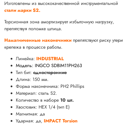
Изготовлены из высококачественной инструментальной
стали марки S2.
Торсионная зона амортизирует избыточную нагрузку,
препятствуя поломке шлица.
Намагниченные наконечники
препятствуют риску утери
крепежа в процессе работы.
Линейка:
INDUSTRIAL
Модель: INGCO SDBIM11PH263
Тип бит:
односторонние
Длина
: 150 мм.
Форма наконечника
: PH2 Phillips
Материал: сталь S2.
Количество в наборе
10 шт.
Хвостовик: HEX 1/4 (тип Е)
Магнитная: да
Ударная: да,
IMPACT Torsion