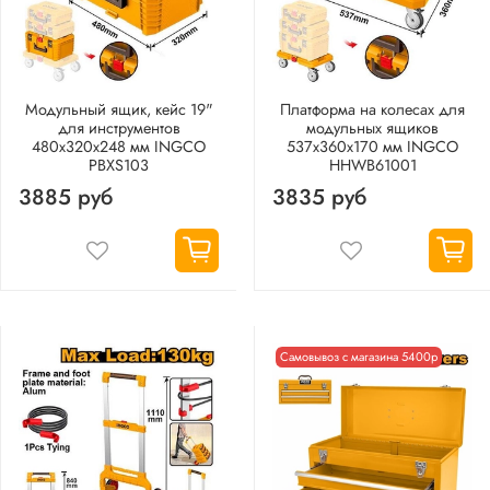
Модульный ящик, кейс 19"
Платформа на колесах для
для инструментов
модульных ящиков
480х320х248 мм INGCO
537х360х170 мм INGCO
PBXS103
HHWB61001
3885 руб
3835 руб
Самовывоз с магазина 5400р