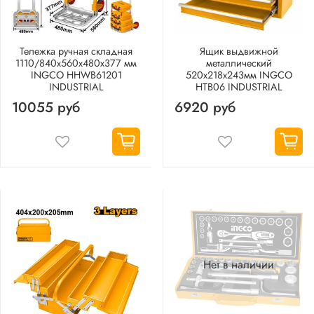
Тележка ручная складная
Ящик выдвижной
1110/840х560х480х377 мм
металлический
INGCO HHWB61201
520х218х243мм INGCO
INDUSTRIAL
HTB06 INDUSTRIAL
10055 руб
6920 руб
Нет в наличии