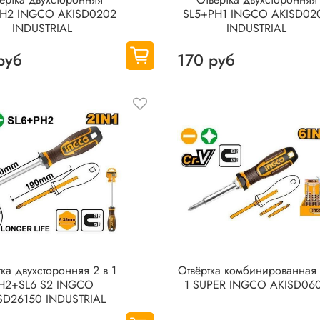
PH2 INGCO AKISD0202
SL5+PH1 INGCO AKISD02
INDUSTRIAL
INDUSTRIAL
руб
170 руб
ткa двухсторонняя 2 в 1
Отвёрткa комбинированная 
H2+SL6 S2 INGCO
1 SUPER INGCO AKISD06
SD26150 INDUSTRIAL