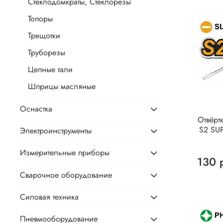
Стеклодомкраты, Стеклорезы
Топоры
Трещотки
Труборезы
Цепные тали
Шприцы масляные
Оснастка
Oтвëрт
S2 SU
Электроинструменты
Измерительные приборы
130 
Сварочное оборудование
Силовая техника
Пневмооборудование