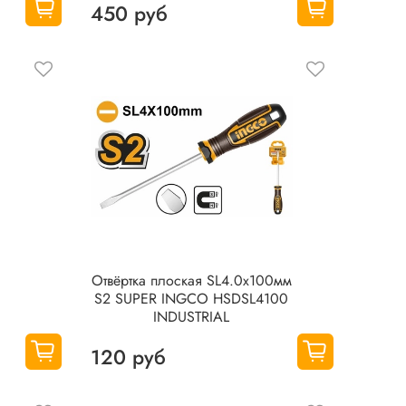
450 руб
O
Oтвëртка плоская SL4.0x100мм
S2 SUPER INGCO HSDSL4100
INDUSTRIAL
120 руб