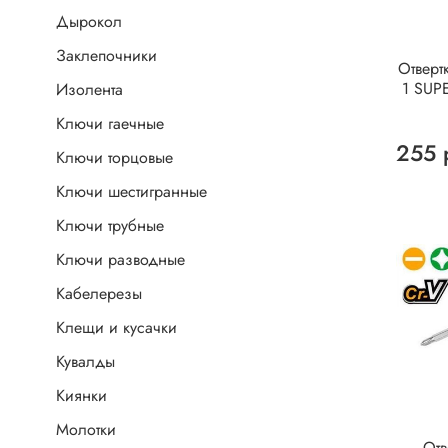
Дырокол
Заклепочники
Отверт
1 SUP
Изолента
Ключи гаечные
255 
Ключи торцовые
Ключи шестигранные
Ключи трубные
Ключи разводные
Кабелерезы
Клещи и кусачки
Кувалды
Киянки
Молотки
Отв