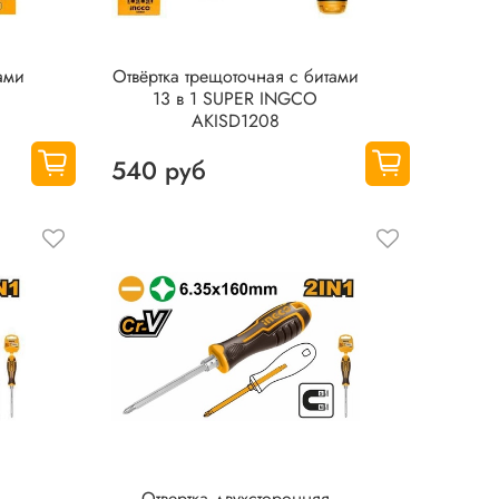
ами
Отвёрткa тpeщоточная с битами
13 в 1 SUPER INGCO
AKISD1208
540 руб
Отвертка двухсторонняя