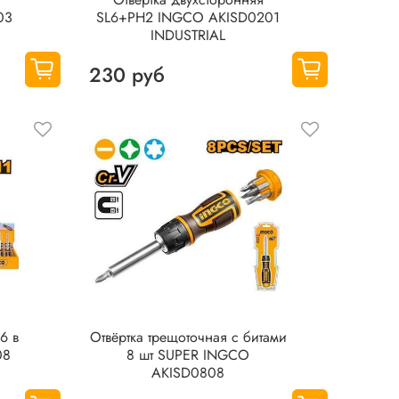
03
SL6+PH2 INGCO AKISD0201
INDUSTRIAL
230 руб
6 в
Отвёрткa тpeщоточная с битами
08
8 шт SUPER INGCO
AKISD0808