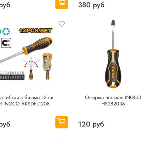
руб
380 руб
ка гибкая с битами 12 шт
Отвертка плоская INGC
R INGCO AKSDFL1208
HS282038
руб
120 руб