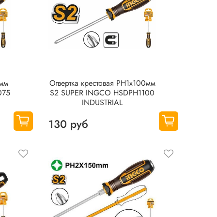
5мм
Отвертка крестовая PH1x100мм
075
S2 SUPER INGCO HSDPH1100
INDUSTRIAL
130 руб