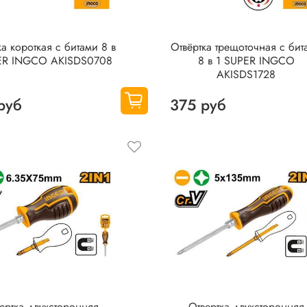
кa короткая с битами 8 в
Отвёрткa тpeщоточная с бит
ER INGCO AKISDS0708
8 в 1 SUPER INGCO
AKISDS1728
руб
375 руб
ертка двухсторонняя
Отвертка двухсторонняя