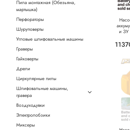
Пила монтажная (Обезьяна,
мартышка)
Перфораторы
Насо
аккум
Шуруповерты
и ЗУ
Угловые шлифовальные машины
1137
Граверы
Гайковерты
Дрели
Циркулярные пилы
Шлифовальные машины,
гравера
Воздуходувки
Электролобзики
Миксеры
Насо