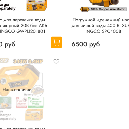
с для перекачки воды
Погружной дренажный на
уляторный 20В без АКБ
для чистой воды 400 Вт SU
 INGCO GWPLI201801
INGCO SPC4008
0 руб
6500 руб
Нет в наличии
с для перекачки воды