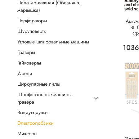
Пила монтажная (Обезьяна,
мартышка)
Перфораторы
Аккум
BL 
Шуруповерты
CJ
Угловые шлифовальные машины
1036
Граверы
Гайковерты
Дрели
Циркулярные пилы
Шлифовальные машины,
гравера
Воздуходувки
Электролобзики
Миксеры
Элект