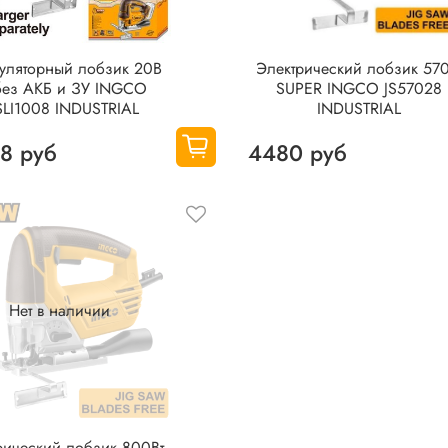
уляторный лобзик 20В
Электрический лобзик 570
без АКБ и ЗУ INGCO
SUPER INGCO JS57028
SLI1008 INDUSTRIAL
INDUSTRIAL
8 руб
4480 руб
Нет в наличии
рический лобзик 800Вт