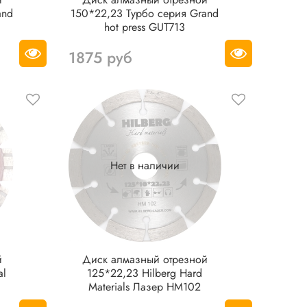
and
150*22,23 Турбо серия Grand
hot press GUT713
1875 руб
Нет в наличии
й
Диск алмазный отрезной
al
125*22,23 Hilberg Hard
Materials Лазер HM102