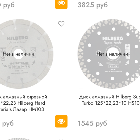
 руб
3825 руб
Нет в наличии
Нет в наличии
к алмазный отрезной
Диск алмазный Hilberg Super
*22,23 Hilberg Hard
Turbo 125*22,23*10 HS1
terials Лазер HM103
 руб
1545 руб