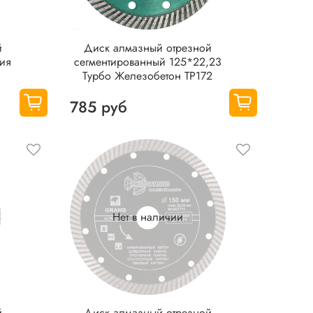
й
Диск алмазный отрезной
рия
сегментированный 125*22,23
Турбо Железобетон TP172
785 руб
Нет в наличии
й
Диск алмазный отрезной