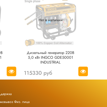
Нет в наличии
0В
Дизельный генератор 220В
1
5,0 кВт INGCO GDE50001
INDUSTRIAL
115330 руб
ддержка
амовывоз Физ. лица