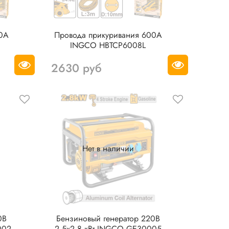
00А
Провода прикуривания 600А
INGCO HBTCP6008L
2630 руб
Нет в наличии
0В
Бензиновый генератор 220В
002
2,5х2,8 кВт INGCO GE30005