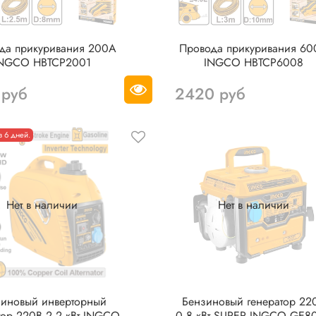
да прикуривания 200А
Провода прикуривания 6
NGCO HBTCP2001
INGCO HBTCP6008
 руб
2420 руб
з 6 дней.
Нет в наличии
Нет в наличии
зиновый инверторный
Бензиновый генератор 22
тор 220В 2,2 кВт INGCO
0,8 кВт SUPER INGCO GE8