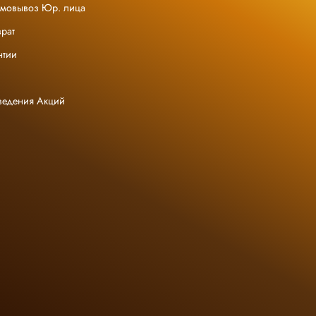
амовывоз Юр. лица
рат
нтии
ведения Акций