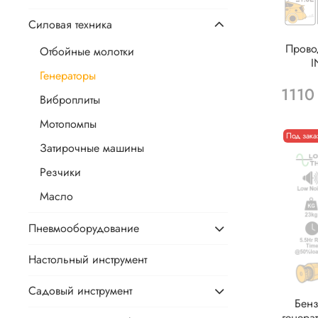
Силовая техника
Прово
Отбойные молотки
I
Генераторы
1110
Виброплиты
Мотопомпы
Под зака
Затирочные машины
Резчики
Масло
Пневмооборудование
Настольный инструмент
Садовый инструмент
Бен
генера