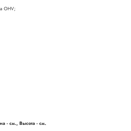
ма OHV;
 - см., Высота - см.