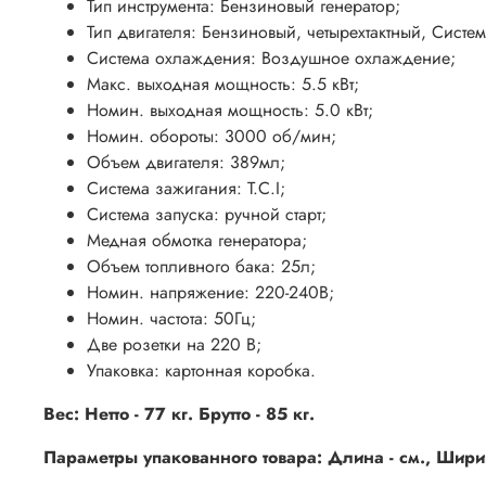
Тип инструмента: Бензиновый генератор;
Тип двигателя: Бензиновый, четырехтактный, Систе
Система охлаждения: Воздушное охлаждение;
Макс. выходная мощность: 5.5 кВт;
Номин. выходная мощность: 5.0 кВт;
Номин. обороты: 3000 об/мин;
Объем двигателя: 389мл;
Система зажигания: T.C.I;
Система запуска: ручной старт;
Медная обмотка генератора;
Объем топливного бака: 25л;
Номин. напряжение: 220-240В;
Номин. частота: 50Гц;
Две розетки на 220 В;
Упаковка: картонная коробка.
Вес: Нетто - 77 кг. Брутто - 85 кг.
Параметры упакованного товара: Длина - см., Ширина