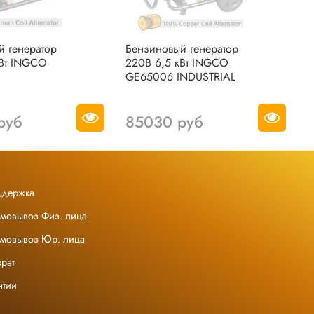
й генератор
Бензиновый генератор
Б
кВт INGCO
220В 6,5 кВт INGCO
2
GE65006 INDUSTRIAL
G
руб
85030 руб
ддержка
амовывоз Физ. лица
амовывоз Юр. лица
рат
нтии