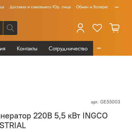
ца
Доставка и самовывоз Юр. лица
Обмен и Возврат
тия
Контакты
Сотрудничество
арт.
GE55003
нератор 220В 5,5 кВт INGCO
STRIAL