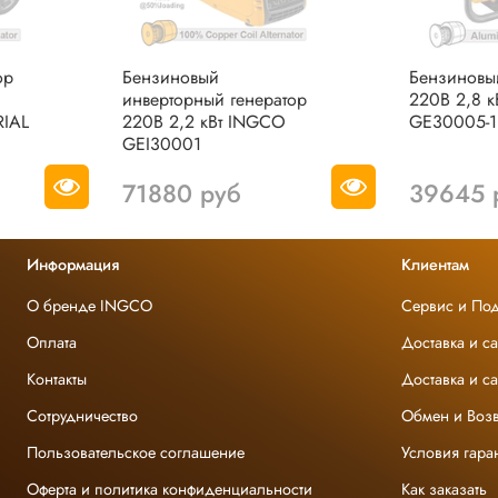
ор
Бензиновый
Бензиновы
инверторный генератор
220В 2,8 
IAL
220В 2,2 кВт INGCO
GE30005-1
GEI30001
71880 руб
39645 
Информация
Клиентам
О бренде INGCO
Сервис и По
Оплата
Доставка и с
Контакты
Доставка и с
Сотрудничество
Обмен и Возв
Пользовательское соглашение
Условия гара
Оферта и политика конфиденциальности
Как заказать