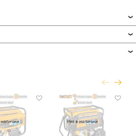
исвоить товару от одной до пяти звёзд. Все отзывы о
фону
или по почте
+7 (812) 565-32-05;
+7 (909) 593-79-79
в наличии
Нет в наличии