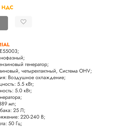
с НДС
RIAL
E55003;
днофазный;
Бензиновый генератор;
нзиновый, четырехтактный, Система OHV;
ия: Воздушное охлаждение;
щность:
5.5 кВт
;
ность:
5.0 кВт
;
нератора;
389 мл;
бака: 25 Л;
яжение: 220-240 В;
та: 50 Гц;