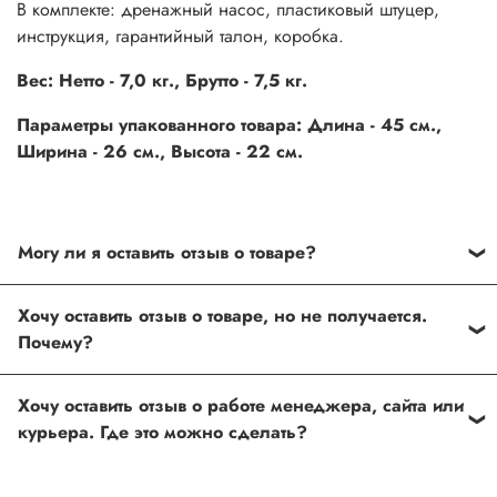
В комплекте: дренажный насос, пластиковый штуцер,
инструкция, гарантийный талон, коробка.
Вес: Нетто - 7,0 кг., Брутто - 7,5 кг.
Параметры упакованного товара: Длина - 45 см.,
Ширина - 26 см., Высота - 22 см.
Могу ли я оставить отзыв о товаре?
Под каждым товаром на нашем сайте существует
Хочу оставить отзыв о товаре, но не получается.
специальное поле, где Вы можете оставить свой отзыв.
Почему?
Также Вы можете присвоить товару от одной до пяти
звёзд. Все отзывы о товарах проходят модерацию.
Возможно вы не заполнили одно из обязательных
Хочу оставить отзыв о работе менеджера, сайта или
полей. Если поля заполнены корректно, то свяжитесь с
курьера. Где это можно сделать?
нами по телефону
+7 (812) 565-32-05;
+7 (909) 593-79-79
или по почте
ingco.or.itk@gmail.com
;
ingco.spb@mail.ru
Спасибо, что выбрали INGCO СПб!