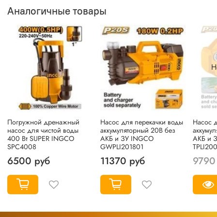
Аналогичные товары
Н
Погружной дренажный
Насос для перекачки воды
Насос д
насос для чистой воды
аккумуляторный 20В без
аккумул
400 Вт SUPER INGCO
АКБ и ЗУ INGCO
АКБ и 
SPC4008
GWPLI201801
TPLI200
6500 руб
11370 руб
9790