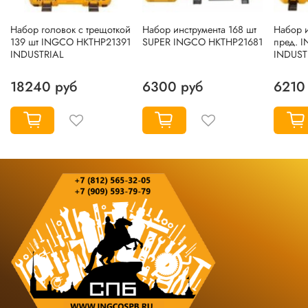
Набор головок с трещоткой
Набор инструмента 168 шт
Набор и
139 шт INGCO HKTHP21391
SUPER INGCO HKTHP21681
пред. 
INDUSTRIAL
INDUST
18240 руб
6300 руб
6210