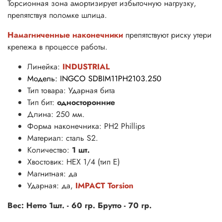
Торсионная зона амортизирует избыточную нагрузку,
препятствуя поломке шлица.
Намагниченные наконечники
препятствуют риску утери
крепежа в процессе работы.
Линейка:
INDUSTRIAL
Модель: INGCO SDBIM11PH2103.250
Тип товара: Ударная бита
Тип бит:
односторонние
Длина
: 250 мм.
Форма наконечника
: PH2 Phillips
Материал: сталь S2.
Количество:
1 шт.
Хвостовик: HEX 1/4 (тип Е)
Магнитная: да
Ударная: да,
IMPACT Torsion
Вес: Нетто 1шт. - 60 гр. Брутто - 70 гр.