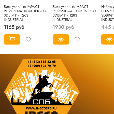
Биты ударные IMPACT
Биты ударные IMPACT
Набор 
РН2х150мм 10 шт. INGCO
РН2х200мм 10 шт. INGCO
РН2х50
SDBIM11PH263
SDBIM11PH283
SDBIM1
INDUSTRIAL
INDUSTRIAL
INDUST
1165 руб
1930 руб
445 