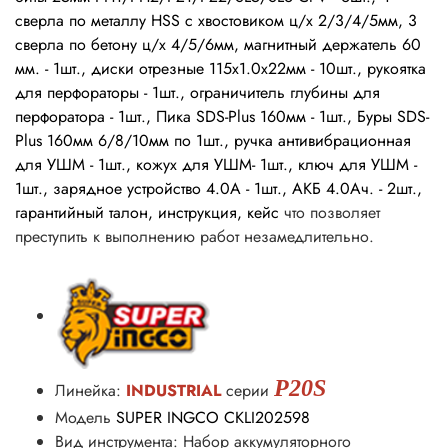
сверла по металлу
HSS
с хвостовиком
ц/х 2/3/4/5мм,
3
сверла по бетону ц/х 4/5/6мм,
магнитный держатель 60
мм. - 1шт.,
диски отрезные 115х1.0х22мм - 10шт., рукоятка
для перфораторы - 1шт., ограничитель глубины для
перфоратора - 1шт., Пика SDS-Plus
160мм - 1шт., Буры
SDS-
Plus 160мм 6/8/10мм по 1шт.,
ручка антивибрационная
для УШМ - 1шт., кожух для УШМ- 1шт., ключ для УШМ -
1шт.,
зарядное устройство 4.0А - 1шт., АКБ 4.0Ач. - 2шт.,
гарантийный талон, инструкция, кейс
что позволяет
преступить к выполнению работ незамедлительно.
P20S
Линейка:
INDUSTRIAL
серии
Модель
SUPER INGCO CKLI202598
Вид инструмента: Набор аккумуляторного