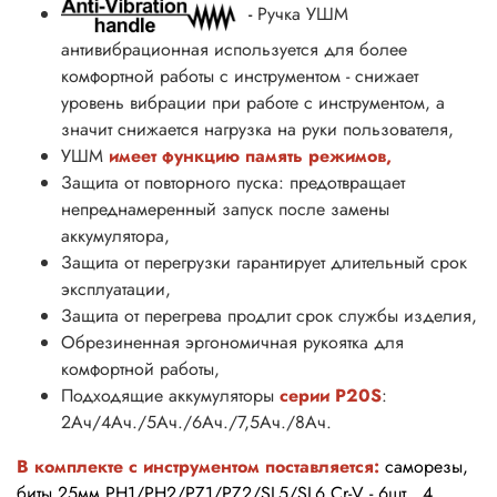
-
Ручка УШМ
антивибрационная используется для более
комфортной работы с инструментом - cнижает
уровень вибрации при работе с инструментом, а
значит снижается нагрузка на руки пользователя,
УШМ
имеет функцию
память
режимов,
Защита от повторного пуска: предотвращает
непреднамеренный запуск после замены
аккумулятора,
Защита от перегрузки гарантирует длительный срок
эксплуатации,
Защита от перегрева продлит срок службы изделия,
Обрезиненная эргономичная рукоятка для
комфортной работы,
Подходящие аккумуляторы
серии P20S
:
2Ач/4Ач./5Ач./6Ач./7,5Ач./8Ач.
В комплекте с инструментом
поставляется:
саморезы,
биты 25мм
PH1
/PH2/PZ1/PZ2/SL5/SL6 Cr-V - 6шт.,
4