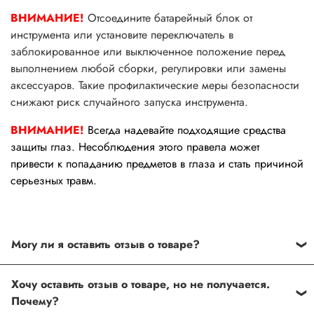
ВНИМАНИЕ!
Отсоедините батарейный блок от
инструмента или установите переключатель в
заблокированное или выключенное положение перед
выполнением любой сборки, регулировки или замены
аксессуаров. Такие профилактические меры безопасности
снижают риск случайного запуска инструмента.
ВНИМАНИЕ!
Всегда надевайте подходящие средства
защиты глаз. Несоблюдения этого правела может
привести к попаданию предметов в глаза и стать причиной
серьезных травм.
Могу ли я оставить отзыв о товаре?
Под каждым товаром на нашем сайте существует
Хочу оставить отзыв о товаре, но не получается.
специальное поле, где Вы можете оставить свой отзыв.
Почему?
Также Вы можете присвоить товару от одной до пяти