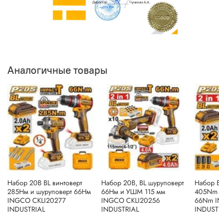
Аналогичные товары
Набор 20В BL винтоверт
Набор 20В, BL шуруповерт
Набор B
285Нм и шуруповерт 66Нм
66Нм и УШМ 115 мм
405Nm 
INGCO CKLI20277
INGCO CKLI20256
66Nm I
INDUSTRIAL
INDUSTRIAL
INDUST