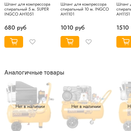
Шланг для компрессора
Шланг для компрессора
Шланг 
спиральный 5 м. SUPER
спиральный 10 м. INGCO
спирал
INGCO AH1051
AH1101
AH1151
680 руб
1010 руб
1510
Аналогичные товары
Нет в наличии
Нет в наличии
Н