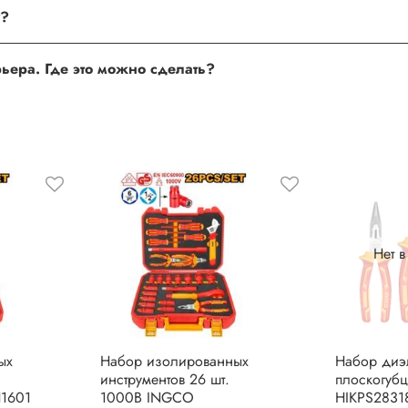
поле, где Вы можете оставить свой отзыв. Также Вы можете пр
му?
сли поля заполнены корректно, то свяжитесь с нами по теле
урьера. Где это можно сделать?
 нам улучшать сервис и будет полезен другим покупателям.
Нет 
ых
Набор изолированных
Набор диэ
инструментов 26 шт.
плоскогуб
1601
1000В INGCO
HIKPS2831