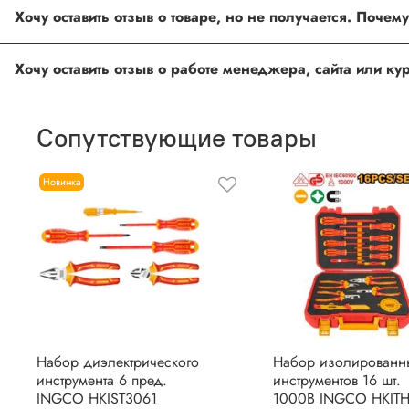
Под каждым товаром на нашем сайте существует специальное 
Хочу оставить отзыв о товаре, но не получается. Поче
товарах проходят модерацию.
Возможно вы не заполнили одно из обязательных полей. Е
Хочу оставить отзыв о работе менеджера, сайта или к
ingco.or.itk@gmail.com
;
ingco.spb@mail.ru
Спасибо, что выбрали INGCO СПб!
Ваш отзыв о товаре, магазине или работе продавца поможет
Сопутствующие товары
Оставить отзыв о покупке
Новинка
Набор диэлектрического
Набор изолированн
инструмента 6 пред.
инструментов 16 шт.
INGCO HKIST3061
1000В INGCO HKITH