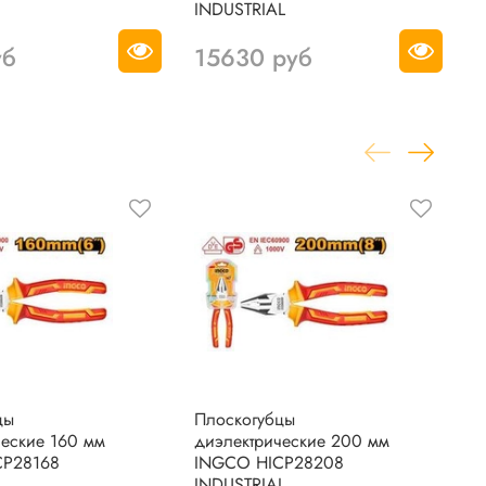
INDUSTRIAL
уб
15630 руб
цы
Плоскогубцы
Д
ческие 160 мм
диэлектрические 200 мм
д
CP28168
INGCO HICP28208
I
L
INDUSTRIAL
I