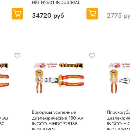
HKITH2601 INDUSTRIAL
34720 руб
2775 р
Бокорезы усиленные
Плоскогуб
0 мм
диэлектрические 180 мм
диэлектри
60
INGCO HIHDCP28188
INGCO HI
INDUSTRIAL
INDUSTRIA