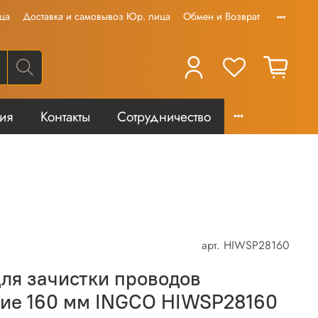
ца
Доставка и самовывоз Юр. лица
Обмен и Возврат
тия
Контакты
Сотрудничество
арт.
HIWSP28160
ля зачистки проводов
кие 160 мм INGCO HIWSP28160