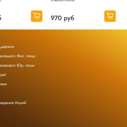
б
970 руб
ддержка
амовывоз Физ. лица
амовывоз Юр. лица
рат
нтии
ведения Акций