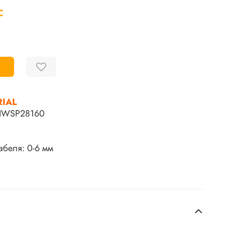
С
RIAL
IWSP28160
абеля: 0-6 мм