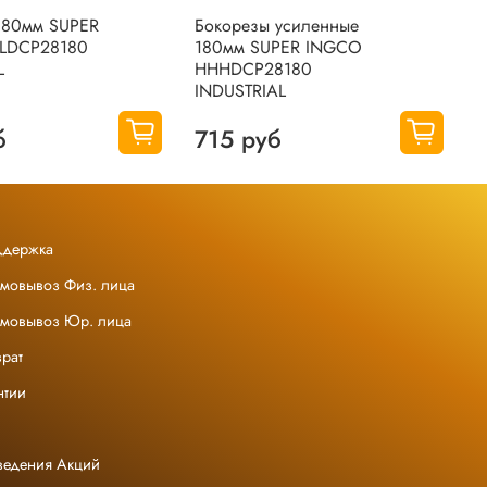
180мм SUPER
Бокорезы усиленные
Б
LDCP28180
180мм SUPER INGCO
6
L
HHHDCP28180
I
INDUSTRIAL
I
б
715 руб
ддержка
амовывоз Физ. лица
амовывоз Юр. лица
рат
нтии
ведения Акций