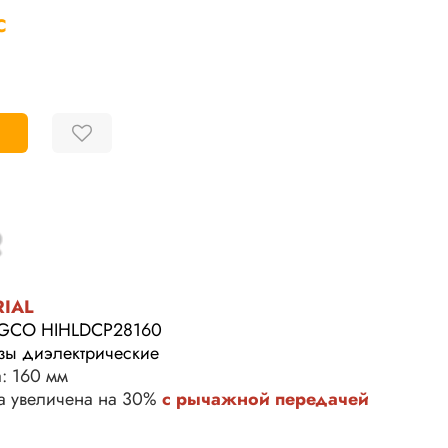
С
RIAL
NGCO HIHLDCP28160
езы диэлектрические
: 160 мм
за увеличена на 30%
с
рычажной
передачей