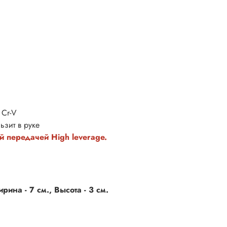
 Cr-V
ьзит в руке
й
передачей
High leverage.
ина - 7 см., Высота - 3 см.