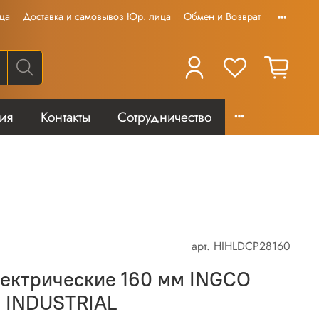
ца
Доставка и самовывоз Юр. лица
Обмен и Возврат
тия
Контакты
Сотрудничество
арт.
HIHLDCP28160
ектрические 160 мм INGCO
 INDUSTRIAL