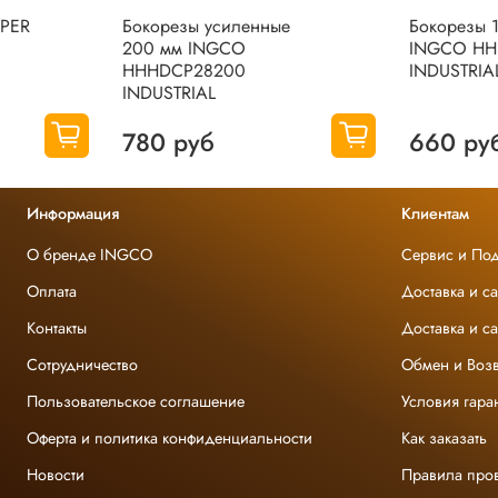
UPER
Бокорезы усиленные
Бокорезы 
200 мм INGCO
INGCO HH
HHHDCP28200
INDUSTRIA
INDUSTRIAL
780 руб
660 ру
Информация
Клиентам
О бренде INGCO
Сервис и По
Оплата
Доставка и с
Контакты
Доставка и с
Сотрудничество
Обмен и Возв
Пользовательское соглашение
Условия гара
Оферта и политика конфиденциальности
Как заказать
Новости
Правила про