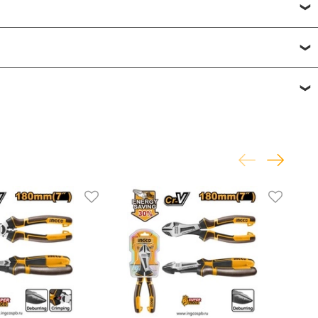
исвоить товару от одной до пяти звёзд. Все отзывы о
фону
или по почте
+7 (812) 565-32-05;
+7 (909) 593-79-79