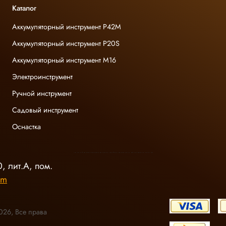
Каталог
Аккумуляторный инструмент P42M
Аккумуляторный инструмент P20S
Аккумуляторный инструмент M16
Электроинструмент
Ручной инструмент
Садовый инструмент
Оснастка
INGCO ОФИЦИАЛЬНЫЙ ДИСТРИБЬЮТОР ПРОФЕССИОНАЛЬНОГО ИНСТРУМЕНТА В РОССИИ
, лит.А, пом.
om
026, Все права