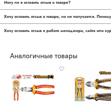
Могу ли я оставить отзыв о товаре?
Под каждым товаром на нашем сайте существует специальное 
товарах проходят модерацию.
Возможно вы не заполнили одно из обязательных полей. Е
ingco.or.itk@gmail.com
;
ingco.spb@mail.ru
Спасибо, что выбрали INGCO СПб!
Ваш отзыв о товаре, магазине или работе продавца поможет
Аналогичные товары
Оставить отзыв о покупке