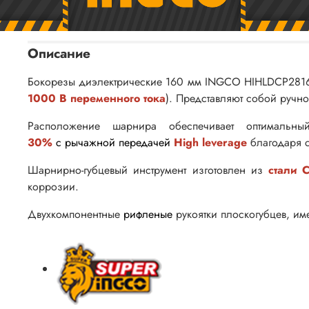
Описание
Бокорезы диэлектрические 160 мм INGCO HIHLDCP2816
1000 В переменного тока
). Представляют собой ручн
Расположение шарнира обеспечивает оптимальны
30%
с рычажной передачей
High leverage
благодаря 
Шарнирно-губцевый инструмент изготовлен из
стали C
коррозии.
Двухкомпонентные
рифленые
рукоятки плоскогубцев, им