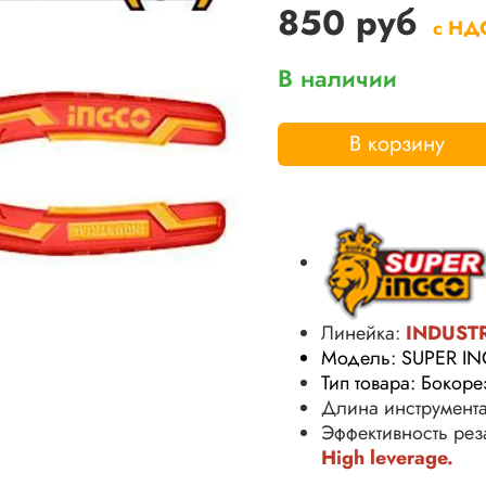
850 руб
с НД
В наличии
В корзину
Линейка:
INDUST
Модель: SUPER I
Тип товара: Бокор
Длина инструмента
Эффективность ре
High leverage.