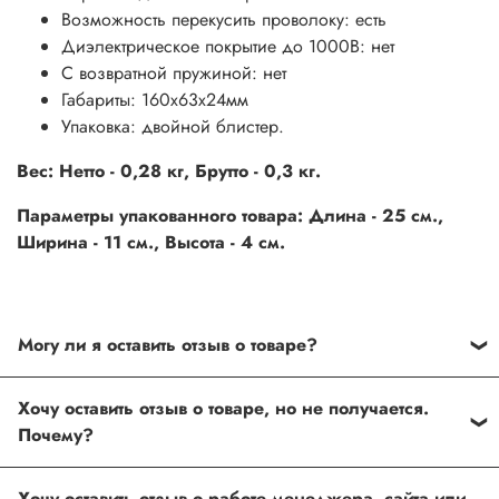
Возможность перекусить проволоку: есть
Диэлектрическое покрытие до 1000В: нет
С возвратной пружиной: нет
Габариты: 160х63х24мм
Упаковка: двойной блистер.
Вес: Нетто - 0,28 кг, Брутто - 0,3 кг.
Параметры упакованного товара: Длина - 25 см.,
Ширина - 11 см., Высота - 4 см.
Могу ли я оставить отзыв о товаре?
Под каждым товаром на нашем сайте существует
Хочу оставить отзыв о товаре, но не получается.
специальное поле, где Вы можете оставить свой отзыв.
Почему?
Также Вы можете присвоить товару от одной до пяти
звёзд. Все отзывы о товарах проходят модерацию.
Возможно вы не заполнили одно из обязательных
Хочу оставить отзыв о работе менеджера, сайта или