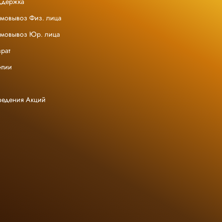
ддержка
амовывоз Физ. лица
амовывоз Юр. лица
рат
нтии
ведения Акций