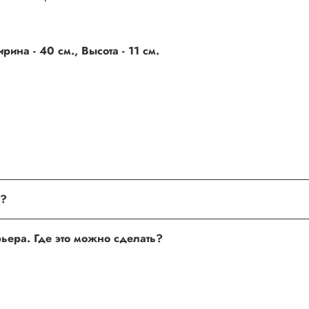
ина - 40 см., Высота - 11 см.
поле, где Вы можете оставить свой отзыв. Также Вы можете пр
му?
сли поля заполнены корректно, то свяжитесь с нами по теле
урьера. Где это можно сделать?
 нам улучшать сервис и будет полезен другим покупателям.