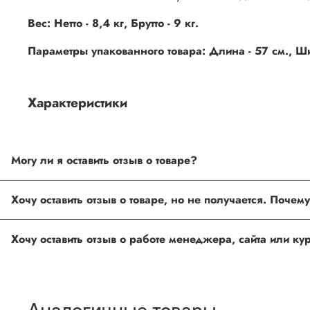
Вес: Нетто - 8,4 кг, Брутто - 9 кг.
Параметры упакованного товара: Длина - 57 см., Шир
Характеристики
Могу ли я оставить отзыв о товаре?
Под каждым товаром на нашем сайте существует специальное 
Хочу оставить отзыв о товаре, но не получается. Поче
товарах проходят модерацию.
Возможно вы не заполнили одно из обязательных полей. Е
Хочу оставить отзыв о работе менеджера, сайта или к
ingco.or.itk@gmail.com
;
ingco.spb@mail.ru
Спасибо, что выбрали INGCO СПб!
Ваш отзыв о товаре, магазине или работе продавца поможет
Аналогичные товары