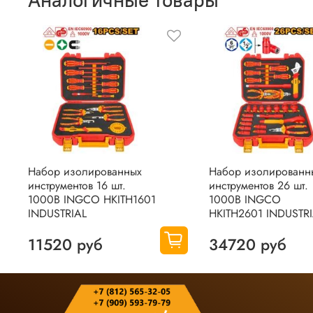
Оставить отзыв о покупке
Набор изолированных
Набор изолированн
инструментов 16 шт.
инструментов 26 шт.
1000В INGCO HKITH1601
1000В INGCO
INDUSTRIAL
HKITH2601 INDUSTR
11520 руб
34720 руб