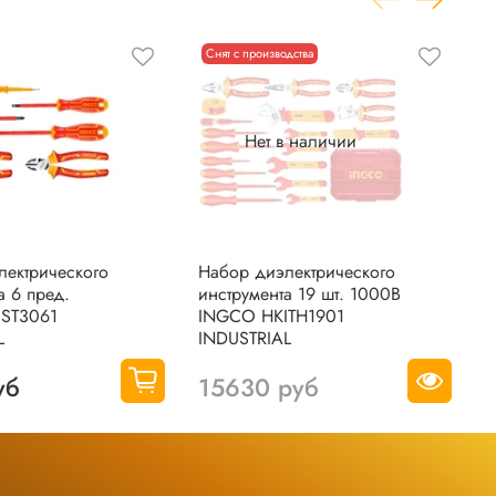
Снят с производства
Нет в наличии
лектрического
Набор диэлектрического
Н
а 6 пред.
инструмента 19 шт. 1000В
о
ST3061
INGCO HKITH1901
ш
L
INDUSTRIAL
H
уб
15630 руб