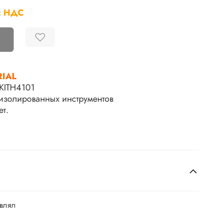
с НДС
RIAL
KITH4101
 изолированных инструментов
ет.
авлял