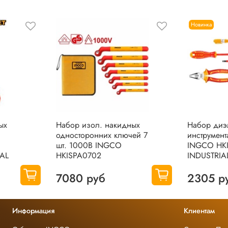
Новинка
ых
Набор изол. накидных
Набор диэ
односторонних ключей 7
инструмент
шт. 1000В INGCO
INGCO HKI
IAL
HKISPA0702
INDUSTRIA
7080 руб
2305 р
Информация
Клиентам