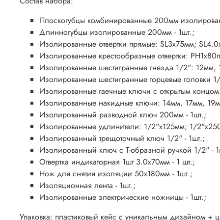
Состав набора:
Плоскогубцы комбинированные 200мм изолированн
Длинногубцы изолированные 200мм - 1шт.;
Изолированные отвертки прямые: SL3x75мм; SL4.0x
Изолированные крестообразные отвертки: PH1x80
Изолированные шестигранные гнезда 1/2": 12мм, 1
Изолированные шестигранные торцевые головки 1/2
Изолированные гаечные ключи с открытым концом: 
Изолированные накидные ключи: 14мм, 17мм, 19мм
Изолированный разводной ключ 200мм - 1шт.;
Изолированные удлинители: 1/2"x125мм; 1/2"x250
Изолированный трещоточный ключ 1/2" - 1шт.;
Изолированный ключ с Т-образной ручкой 1/2" - 1
Отвертка индикаторная 1шт 3.0x70мм - 1 шт.;
Нож для снятия изоляции 50x180мм - 1шт.;
Изоляционная лента - 1шт.;
Изолированные электрические ножницы - 1шт.;
Упаковка: пластиковый кейс с уникальным дизайном + ц