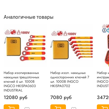
Аналогичные товары
Набор изолированных
Набор изол. накидных
Набор 
накидных трещоточных
односторонних ключей 7
инструм
ключей 6 шт. 1000В
шт. 1000В INGCO
INGCO 
INGCO HKISPA0603
HKISPA0702
INDUST
INDUSTRIAL
12080 руб
7080 руб
3472