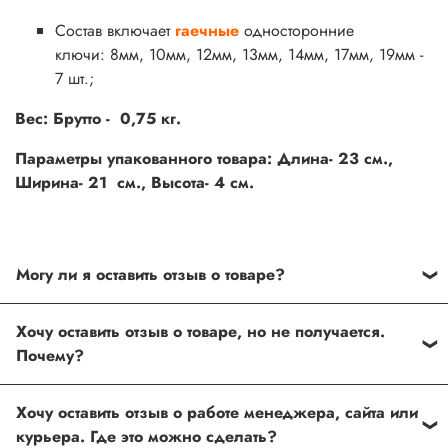
Состав включает
гаечные
односторонние
ключи: 8мм, 10мм, 12мм, 13мм, 14мм, 17мм, 19мм -
7 шт.;
Вес: Брутто - 0,75 кг.
Параметры упакованного товара: Длина- 23 см.,
Ширина- 21 см., Высота- 4 см.
Могу ли я оставить отзыв о товаре?
Под каждым товаром на нашем сайте существует
Хочу оставить отзыв о товаре, но не получается.
специальное поле, где Вы можете оставить свой отзыв.
Почему?
Также Вы можете присвоить товару от одной до пяти
звёзд. Все отзывы о товарах проходят модерацию.
Возможно вы не заполнили одно из обязательных
Хочу оставить отзыв о работе менеджера, сайта или
полей. Если поля заполнены корректно, то свяжитесь с
курьера. Где это можно сделать?
нами по телефону
+7 (812) 565-32-05;
+7 (909) 593-79-79