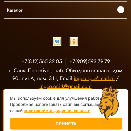
Каталог
INGCO ОФИЦИАЛЬНЫЙ ДИСТРИБЬЮТОР ПРОФЕССИОНАЛЬНОГО ИНСТРУМЕНТА В РОССИИ
+7(812)565-32-05
+7(909)593-79-79
г. Санкт-Петербург, наб. Обводного канала, дом
90, лит.А, пом. 3-Н, Email:
ingco.spb@mail.ru
/
ingco.or.itk@gmail.com
Мы используем cookie для улучшения работы сайта.
Продолжая использовать сайт, вы соглашаетесь с
нашей
политикой конфиденциальности
.
ПРИНЯТЬ
ООО "О-Р ИТК" Магазин электроинструмента INGCO ©
2020-