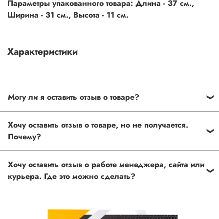
Параметры упакованного товара: Длина - 37 см.,
Ширина - 31 см., Высота - 11 см.
Характеристики
Могу ли я оставить отзыв о товаре?
Под каждым товаром на нашем сайте существует
Хочу оставить отзыв о товаре, но не получается.
специальное поле, где Вы можете оставить свой отзыв.
Почему?
Также Вы можете присвоить товару от одной до пяти
звёзд. Все отзывы о товарах проходят модерацию.
Возможно вы не заполнили одно из обязательных
Хочу оставить отзыв о работе менеджера, сайта или
полей. Если поля заполнены корректно, то свяжитесь с
курьера. Где это можно сделать?
нами по телефону
+7 (812) 565-32-05;
+7 (909) 593-79-79
или по почте
ingco.or.itk@gmail.com
;
ingco.spb@mail.ru
Спасибо, что выбрали INGCO СПб!
Ваш отзыв о товаре, магазине или работе продавца