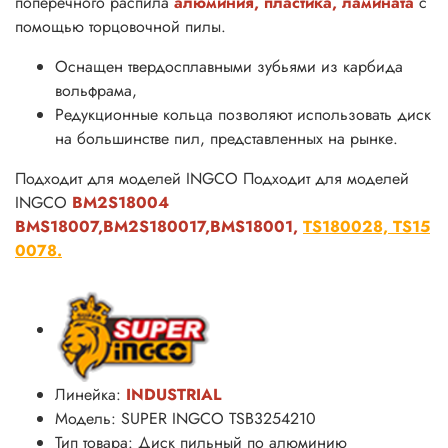
поперечного распила
алюминия, пластика, ламината
с
помощью торцовочной пилы.
Оснащен твердосплавными зубьями из карбида
вольфрама,
Редукционные кольца позволяют использовать диск
на большинстве пил, представленных на рынке.
Подходит для моделей INGCO Подходит для моделей
INGCO
BM2S18004
BMS18007,BM2S180017,BMS18001,
TS180028,
TS15
0078.
Линейка:
INDUSTRIAL
Модель: SUPER INGCO TSB3254210
Тип товара: Диск пильный по алюминию