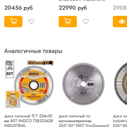
20456 руб
22990 руб
2908
Аналогичные товары
Диск пильный TCT 254х30
Диск пильный по
Диск пи
мм 80Т INGCO TSB325428
мультиматериалам
Industri
INDUSTRIAL
255*30*100Т Trio-Diamond
255*30