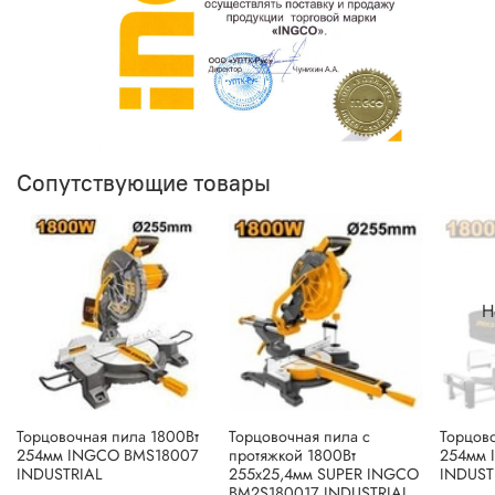
Сопутствующие товары
Н
Торцовочная пила 1800Вт
Торцовочная пила с
Торцов
254мм INGCO BMS18007
протяжкой 1800Вт
254мм 
INDUSTRIAL
255х25,4мм SUPER INGCO
INDUST
BM2S180017 INDUSTRIAL