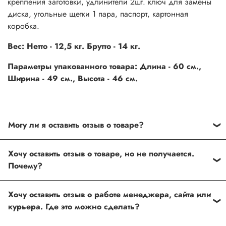
крепления заготовки, удлинители 2шт. ключ для замены
диска, угольные щетки 1 пара, паспорт, картонная
коробка.
Вес: Нетто - 12,5 кг. Брутто - 14 кг.
Параметры упакованного товара: Длина - 60 см.,
Ширина - 49 см., Высота - 46 см.
Могу ли я оставить отзыв о товаре?
Под каждым товаром на нашем сайте существует
Хочу оставить отзыв о товаре, но не получается.
специальное поле, где Вы можете оставить свой отзыв.
Почему?
Также Вы можете присвоить товару от одной до пяти
звёзд. Все отзывы о товарах проходят модерацию.
Возможно вы не заполнили одно из обязательных
Хочу оставить отзыв о работе менеджера, сайта или
полей. Если поля заполнены корректно, то свяжитесь с
курьера. Где это можно сделать?
нами по телефону
+7 (812) 565-32-05;
+7 (909) 593-79-79
или по почте
ingco.or.itk@gmail.com
;
ingco.spb@mail.ru