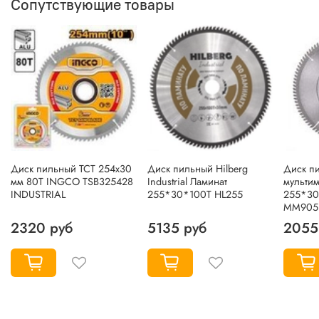
Сопутствующие товары
Диск пильный TCT 254х30
Диск пильный Hilberg
Диск п
мм 80Т INGCO TSB325428
Industrial Ламинат
мульти
INDUSTRIAL
255*30*100Т HL255
255*30
MM905
2320 руб
5135 руб
2055