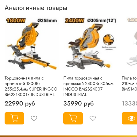
Аналогичные товары
Н
Торцовочная пила с
Пила торцовочная с
Пила т
протяжкой 1800Вт
протяжкой 2400Вт 305мм
210мм 
255х25,4мм SUPER INGCO
INGCO BM2S24007
BMS14
BM2S180017 INDUSTRIAL
INDUSTRIAL
22990 руб
35990 руб
1333