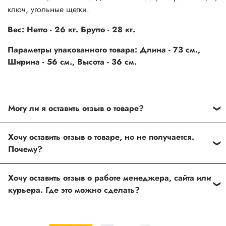
ключ, угольные щетки.
Вес: Нетто - 26 кг. Брутто - 28
кг.
Параметры упакованного товара: Длина - 73 см.,
Ширина - 56 см., Высота - 36 см.
Могу ли я оставить отзыв о товаре?
Под каждым товаром на нашем сайте существует
Хочу оставить отзыв о товаре, но не получается.
специальное поле, где Вы можете оставить свой отзыв.
Почему?
Также Вы можете присвоить товару от одной до пяти
звёзд. Все отзывы о товарах проходят модерацию.
Возможно вы не заполнили одно из обязательных
Хочу оставить отзыв о работе менеджера, сайта или
полей. Если поля заполнены корректно, то свяжитесь с
курьера. Где это можно сделать?
нами по телефону
+7 (812) 565-32-05;
+7 (909) 593-79-79
или по почте
ingco.or.itk@gmail.com
;
ingco.spb@mail.ru
Спасибо, что выбрали INGCO СПб!
Ваш отзыв о товаре, магазине или работе продавца