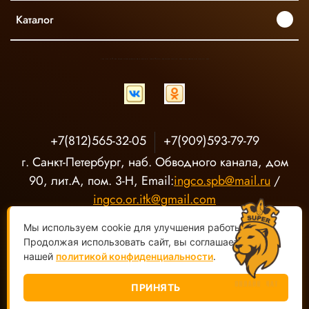
Каталог
INGCO ОФИЦИАЛЬНЫЙ ДИСТРИБЬЮТОР ПРОФЕССИОНАЛЬНОГО ИНСТРУМЕНТА В РОССИИ
+7(812)565-32-05
+7(909)593-79-79
г. Санкт-Петербург, наб. Обводного канала, дом
90, лит.А, пом. 3-Н, Email:
ingco.spb@mail.ru
/
ingco.or.itk@gmail.com
Мы используем cookie для улучшения работы сайта.
Продолжая использовать сайт, вы соглашаетесь с
нашей
политикой конфиденциальности
.
ПРИНЯТЬ
ООО "О-Р ИТК" Магазин электроинструмента INGCO ©
2020-