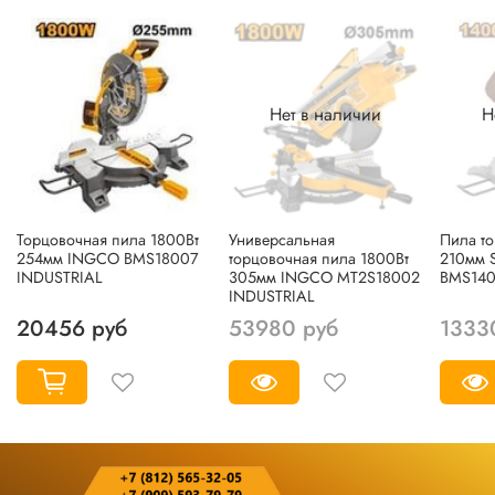
Нет в наличии
Н
Торцовочная пила 1800Вт
Универсальная
Пила т
254мм INGCO BMS18007
торцовочная пила 1800Вт
210мм 
INDUSTRIAL
305мм INGCO MT2S18002
BMS14
INDUSTRIAL
20456 руб
53980 руб
1333