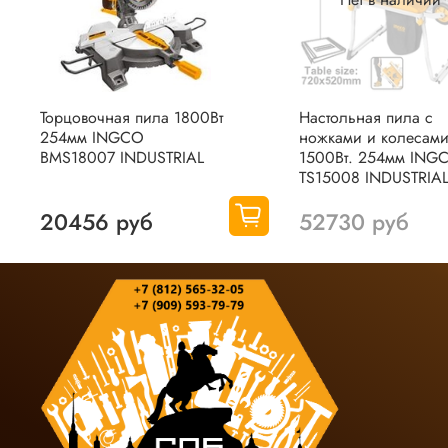
Торцовочная пила 1800Вт
Настольная пила с
254мм INGCO
ножками и колесам
BMS18007 INDUSTRIAL
1500Вт. 254мм ING
TS15008 INDUSTRIA
20456 руб
52730 руб