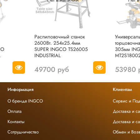
Распиловочный станок
Универсал
и
2600Вт. 254х25.4мм
торцовочна
CO
SUPER INGCO TS26005
305мм IN
L
INDUSTRIAL
MT2S18002
49700 руб
53980 
Информация
Клиентам
О бренде INGCO
Сервис и По
Оплата
Доставка и с
Контакты
Доставка и с
Сотрудничество
Обмен и Возв