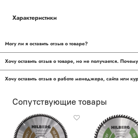
Характеристики
Могу ли я оставить отзыв о товаре?
Под каждым товаром на нашем сайте существует специальное 
Хочу оставить отзыв о товаре, но не получается. Поче
товарах проходят модерацию.
Возможно вы не заполнили одно из обязательных полей. Е
Хочу оставить отзыв о работе менеджера, сайта или к
ingco.or.itk@gmail.com
;
ingco.spb@mail.ru
Спасибо, что выбрали INGCO СПб!
Ваш отзыв о товаре, магазине или работе продавца поможет
Сопутствующие товары
Оставить отзыв о покупке