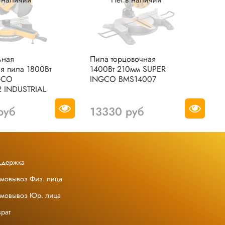
ьная
Пила торцовочная
А
я пила 1800Вт
1400Вт 210мм SUPER
т
GCO
INGCO BMS14007
I
 INDUSTRIAL
C
руб
13330 руб
ддержка
амовывоз Физ. лица
амовывоз Юр. лица
рат