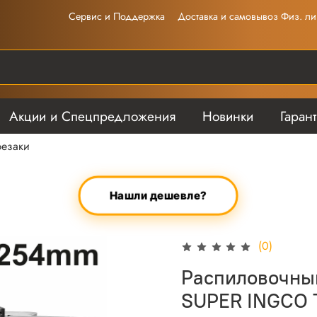
Сервис и Поддержка
Доставка и самовывоз Физ. ли
Акции и Спецпредложения
Новинки
Гаран
резаки
Нашли дешевле?
(0)
Распиловочный
SUPER INGCO 