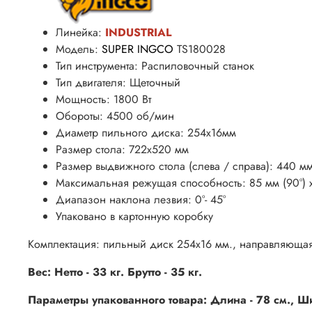
Линейка:
INDUSTRIAL
Модель:
SUPER INGCO
TS180028
Тип инструмента: Распиловочный станок
Тип двигателя: Щеточный
Мощность: 1800 Вт
Обороты: 4500 об/мин
Диаметр пильного диска: 254х16мм
Размер стола: 722x520 мм
Размер выдвижного стола (слева / справа): 440 мм
Максимальная режущая способность: 85 мм (90°) x
Диапазон наклона лезвия: 0°- 45°
Упаковано в картонную коробку
Комплектация: пильный диск 254х16 мм., направляющая
Вес: Нетто - 33 кг. Брутто - 35
кг.
Параметры упакованного товара: Длина - 78 см., Шир