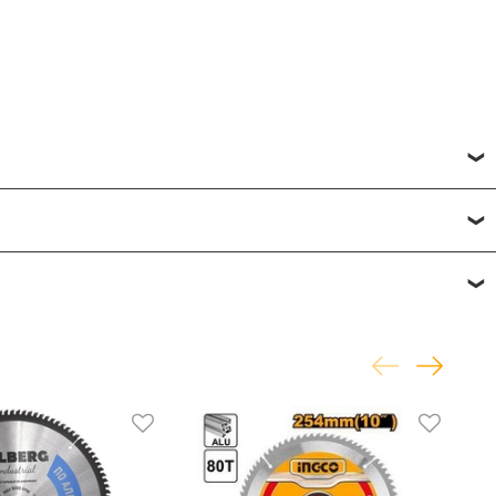
исвоить товару от одной до пяти звёзд. Все отзывы о
фону
или по почте
+7 (812) 565-32-05;
+7 (909) 593-79-79