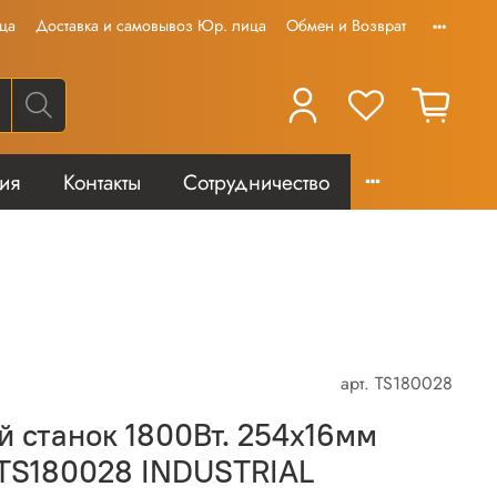
ца
Доставка и самовывоз Юр. лица
Обмен и Возврат
тия
Контакты
Сотрудничество
арт.
TS180028
 станок 1800Вт. 254х16мм
TS180028 INDUSTRIAL