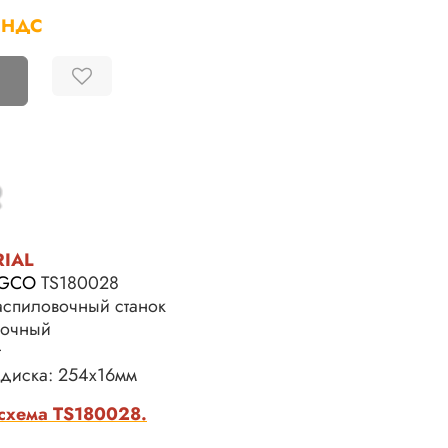
 НДС
RIAL
NGCO
TS180028
Распиловочный станок
точный
т
 диска: 254х16мм
-схема TS180028.