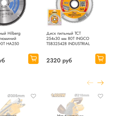
ый Hilberg
Диск пильный TCT
Д
 Алюминий
254х30 мм 80Т INGCO
I
00Т HA250
TSB325428 INDUSTRIAL
2
уб
2320 руб
в наличии
Нет в наличии