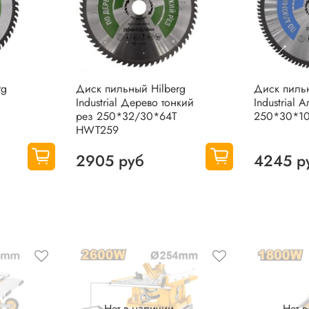
rg
Диск пильный Hilberg
Диск пильн
Industrial Дерево тонкий
Industrial
рез 250*32/30*64Т
250*30*1
HWT259
2905 руб
4245 р
Нет в наличии
Нет 