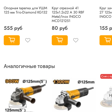
Опорная тарелка для УШМ
Круг отрезной 41
Круг за
125 мм Trio-Diamond KG132
125х1.2х22 A 30 RBF
27 125х
Metal/Inox INGCO
INGCO
MCD121251
555 руб
80 руб
155 
Аналогичные товары
Снят с п
Н