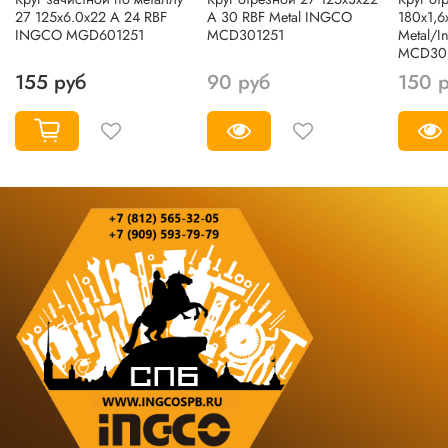
27 125х6.0х22 A 24 RBF
A 30 RBF Metal INGCO
180х1,6
INGCO MGD601251
MCD301251
Metal/
MCD30
155 руб
90 руб
150 