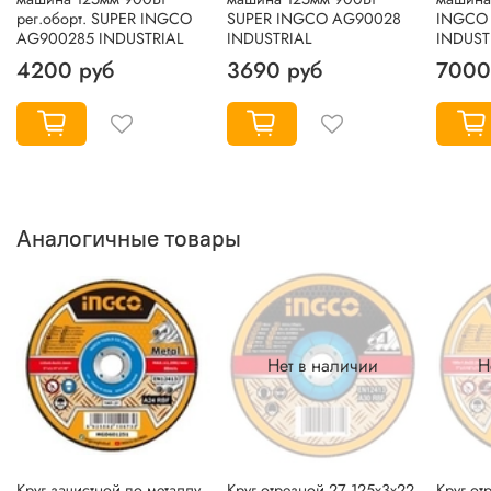
рег.оборт. SUPER INGCO
SUPER INGCO AG90028
INGCO
AG900285 INDUSTRIAL
INDUSTRIAL
INDUST
4200 руб
3690 руб
7000
Аналогичные товары
Нет в наличии
Н
Круг зачистной по металлу
Круг отрезной 27 125х3х22
Круг от