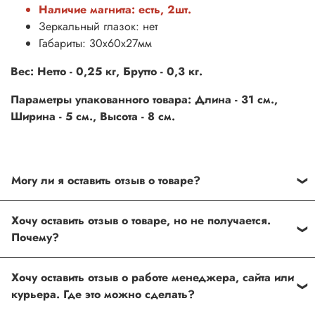
Наличие магнита: есть, 2шт.
Зеркальный глазок: нет
Габариты: 30х60х27мм
Вес: Нетто - 0,25 кг, Брутто - 0,3 кг.
Параметры упакованного товара: Длина - 31 см.,
Ширина - 5 см., Высота - 8 см.
Могу ли я оставить отзыв о товаре?
Под каждым товаром на нашем сайте существует
Хочу оставить отзыв о товаре, но не получается.
специальное поле, где Вы можете оставить свой отзыв.
Почему?
Также Вы можете присвоить товару от одной до пяти
звёзд. Все отзывы о товарах проходят модерацию.
Возможно вы не заполнили одно из обязательных
Хочу оставить отзыв о работе менеджера, сайта или
полей. Если поля заполнены корректно, то свяжитесь с
курьера. Где это можно сделать?
нами по телефону
+7 (812) 565-32-05;
+7 (909) 593-79-79