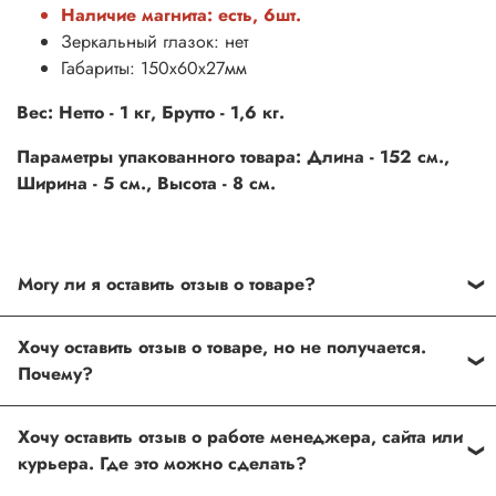
Наличие магнита: есть, 6шт.
Зеркальный глазок: нет
Габариты: 150х60х27мм
Вес: Нетто - 1 кг, Брутто - 1,6 кг.
Параметры упакованного товара: Длина - 152 см.,
Ширина - 5 см., Высота - 8 см.
Могу ли я оставить отзыв о товаре?
Под каждым товаром на нашем сайте существует
Хочу оставить отзыв о товаре, но не получается.
специальное поле, где Вы можете оставить свой отзыв.
Почему?
Также Вы можете присвоить товару от одной до пяти
звёзд. Все отзывы о товарах проходят модерацию.
Возможно вы не заполнили одно из обязательных
Хочу оставить отзыв о работе менеджера, сайта или
полей. Если поля заполнены корректно, то свяжитесь с
курьера. Где это можно сделать?
нами по телефону
+7 (812) 565-32-05;
+7 (909) 593-79-79