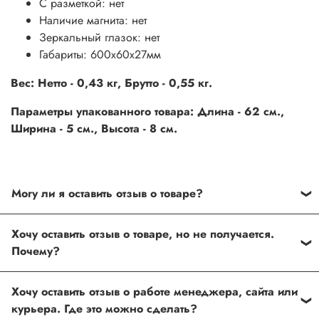
С разметкой: нет
Наличие магнита: нет
Зеркальный глазок: нет
Габариты: 600х60х27мм
Вес: Нетто - 0,43 кг, Брутто - 0,55 кг.
Параметры упакованного товара: Длина - 62 см.,
Ширина - 5 см., Высота - 8 см.
Могу ли я оставить отзыв о товаре?
Под каждым товаром на нашем сайте существует
Хочу оставить отзыв о товаре, но не получается.
специальное поле, где Вы можете оставить свой отзыв.
Почему?
Также Вы можете присвоить товару от одной до пяти
звёзд. Все отзывы о товарах проходят модерацию.
Возможно вы не заполнили одно из обязательных
Хочу оставить отзыв о работе менеджера, сайта или
полей. Если поля заполнены корректно, то свяжитесь с
курьера. Где это можно сделать?
нами по телефону
+7 (812) 565-32-05;
+7 (909) 593-79-79