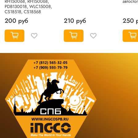
RH150068, RH150068,
автосто
PDB130018, WLC15008,
CS18518, CS18568
200 руб
210 руб
250 