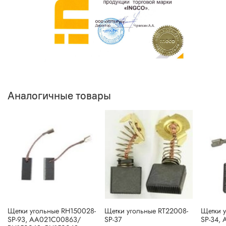
Аналогичные товары
Щетки угольные RH150028-
Щетки угольные RT22008-
Щетки 
SP-93, AA021C00863/
SP-37
SP-34,