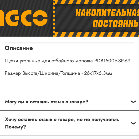
Описание
Щетки угольные для отбойного молотка PDB15006-SP-69
Размер Высота/Ширина/Толщина - 26х17х6,3мм
Могу ли я оставить отзыв о товаре?
Под каждым товаром на нашем сайте существует
Хочу оставить отзыв о товаре, но не получается.
специальное поле, где Вы можете оставить свой отзыв.
Почему?
Также Вы можете присвоить товару от одной до пяти
звёзд. Все отзывы о товарах проходят модерацию.