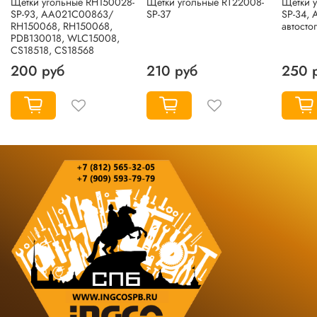
Щетки угольные RH150028-
Щетки угольные RT22008-
Щетки 
SP-93, AA021C00863/
SP-37
SP-34,
RH150068, RH150068,
автосто
PDB130018, WLC15008,
CS18518, CS18568
200 руб
210 руб
250 