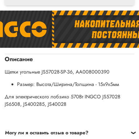
Описание
Щетки угольные JS57028-SP-36, AA008000390
Размер: Высота/Ширина/Толщина - 15х9х5мм
Для электрического лобзико 570Вт INGCO JS57028
JS6508, JS400285, JS40028
Могу ли я оставить отзыв о товаре?