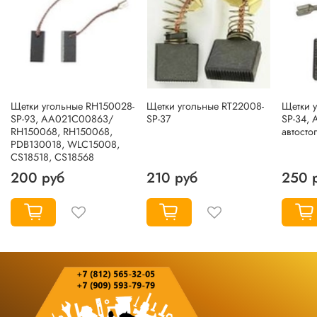
Щетки угольные RH150028-
Щетки угольные RT22008-
Щетки 
SP-93, AA021C00863/
SP-37
SP-34,
RH150068, RH150068,
автосто
PDB130018, WLC15008,
CS18518, CS18568
200 руб
210 руб
250 