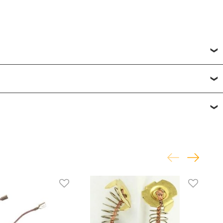
исвоить товару от одной до пяти звёзд. Все отзывы о
фону
или по почте
+7 (812) 565-32-05;
+7 (909) 593-79-79