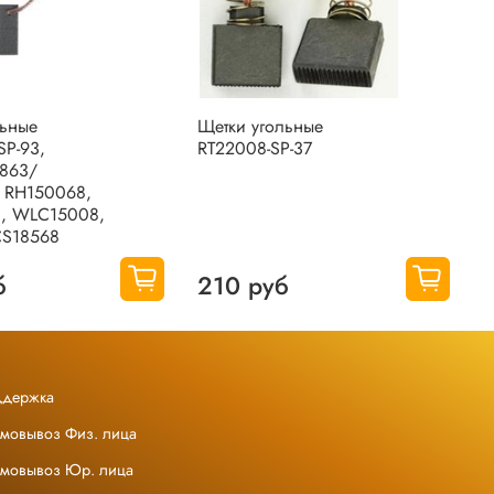
льные
Щетки угольные
Щ
SP-93,
RT22008-SP-37
A
863/
A
 RH150068,
а
, WLC15008,
CS18568
б
210 руб
ддержка
амовывоз Физ. лица
амовывоз Юр. лица