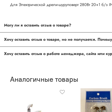
Для Электрической дрели-шуруповерт 280Вт 20+1 б/з
Могу ли я оставить отзыв о товаре?
Под каждым товаром на нашем сайте существует специальное 
товарах проходят модерацию.
Возможно вы не заполнили одно из обязательных полей. Е
ingco.or.itk@gmail.com
;
ingco.spb@mail.ru
Спасибо, что выбрали INGCO СПб!
Ваш отзыв о товаре, магазине или работе продавца поможет
Аналогичные товары
Оставить отзыв о покупке