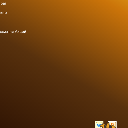
рат
нтии
ведения Акций