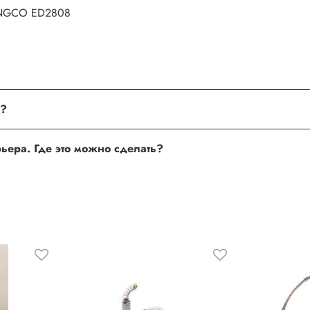
 INGCO ED2808
поле, где Вы можете оставить свой отзыв. Также Вы можете пр
Хочу оставить отзыв о товаре, но не получается. Почему?
сли поля заполнены корректно, то свяжитесь с нами по теле
Хочу оставить отзыв о работе менеджера, сайта или курьера. Где это можно сделать?
 нам улучшать сервис и будет полезен другим покупателям.