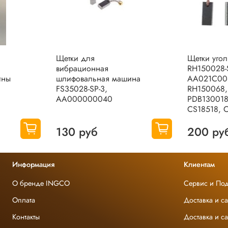
Щетки для
Щетки уго
вибрационная
RH150028-
ины
шлифовальная машина
AA021C00
FS35028-SP-3,
RH150068,
AA000000040
PDB130018
CS18518, 
130 руб
200 ру
Информация
Клиентам
О бренде INGCO
Сервис и По
Оплата
Доставка и с
Контакты
Доставка и с