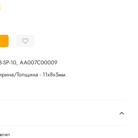
С
8-SP-10, AA007C00009
ирина/Толщина - 11х8х5мм
авлял