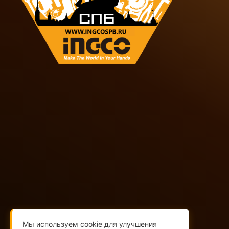
+7(812)565-32-05
+7(909)593-79-79
Мы используем cookie для улучшения