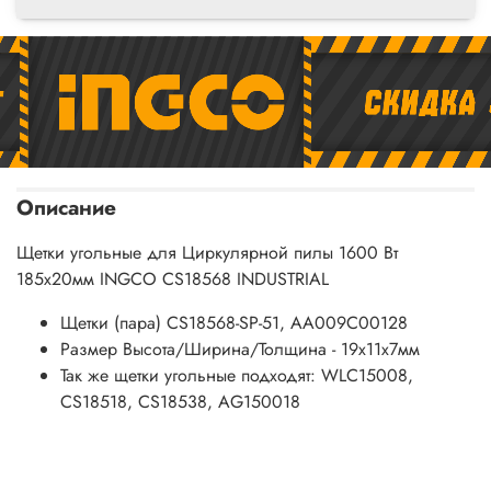
Описание
Щетки угольные для Циркулярной пилы 1600 Вт
185х20мм INGCO CS18568 INDUSTRIAL
Щетки (пара) CS18568-SP-51, AA009C00128
Размер Высота/Ширина/Толщина - 19х11х7мм
Так же щетки угольные подходят: WLC15008,
CS18518, CS18538,
AG150018