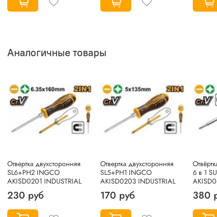
Аналогичные товары
Отвертка двухсторонняя
Отвертка двухсторонняя
Отвёрт
SL6+PH2 INGCO
SL5+PH1 INGCO
6 в 1 
AKISD0201 INDUSTRIAL
AKISD0203 INDUSTRIAL
AKISD0
230 руб
170 руб
380 