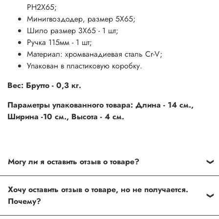
PH2X65;
Минигвоздодер, размер 5X65;
Шило размер 3X65 - 1 шт;
Ручка 115мм - 1 шт;
Материал: хромванадиевая сталь Cr-V;
Упакован в пластиковую коробку.
Вес: Брутто - 0,3 кг.
Параметры упакованного товара: Длина - 14 см.,
Ширина -10 см., Высота - 4 см.
Могу ли я оставить отзыв о товаре?
Под каждым товаром на нашем сайте существует
Хочу оставить отзыв о товаре, но не получается.
специальное поле, где Вы можете оставить свой отзыв.
Почему?
Также Вы можете присвоить товару от одной до пяти
звёзд. Все отзывы о товарах проходят модерацию.