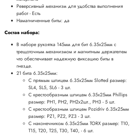
Реверсивный механизм для удобства выполнения
работ - Есть
Намагниченные биты: да
Состав набора:
В наборе рукоятка 145мм для бит 6.35х25мм с
трещоточным механизмом и магнитным держателем
что обеспечивает надежную фиксацию биты в
гнезде.
21 бита 6.35х25мм:
С прямым шлицем 6.35х25мм
Slotted
размер:
SL4, SL5, SL6 - 3 шт.
С крестообразным шлицем 6.35х25мм
Phillips
размер: PH1, PH2, PH2х2шт., PH3 - 5 шт.
С крестообразным шлицем
Pozidriv
6.35х25мм
размер: PZ1, PZ2, PZ3 - 3 шт.
С наконечником 6.35х25мм TORX размер: T10,
T15, T20, T25, T30, T40, - 6 шт.