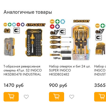
Аналогичные товары
Т-образная реверсивная
Набор отверток и бит 24 шт.
Набор о
отвертка 47шт. S2 INGCO
SUPER INGCO
INGCO
HKSDB0478 INDUSTRIAL
HKSDB02482
INDUST
1470 руб
900 руб
3565