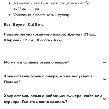
Держатель 4х60 мм. для прецизионных бит
4х28мм. - 1 шт.
Упаковано в пластиковый футляр.
Вес: Брутто - 0,65 кг.
Параметры упакованного товара: Длина - 21 см.,
Ширина - 12 см., Высота - 4 см.
Могу ли я оставить отзыв о товаре?
Под каждым товаром на нашем сайте существует
Хочу оставить отзыв о товаре, но не получается.
специальное поле, где Вы можете оставить свой отзыв.
Почему?
Также Вы можете присвоить товару от одной до пяти
звёзд. Все отзывы о товарах проходят модерацию.
Возможно вы не заполнили одно из обязательных
Хочу оставить отзыв о работе менеджера, сайта или
полей. Если поля заполнены корректно, то свяжитесь с
курьера. Где это можно сделать?
нами по телефону
+7 (812) 565-32-05;
+7 (909) 593-79-79