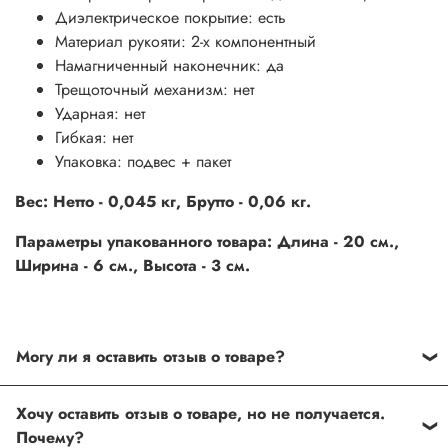
Диэлектрическое покрытие: есть
Материал рукояти:
2-х компонентный
Намагниченный наконечник: да
Трещоточный механизм: нет
Ударная: нет
Гибкая: нет
Упаковка: подвес + пакет
Вес: Нетто - 0,045 кг, Брутто - 0,06 кг.
Параметры упакованного товара: Длина - 20 см.,
Ширина - 6 см., Высота - 3 см.
Могу ли я оставить отзыв о товаре?
Под каждым товаром на нашем сайте существует
Хочу оставить отзыв о товаре, но не получается.
специальное поле, где Вы можете оставить свой отзыв.
Почему?
Также Вы можете присвоить товару от одной до пяти