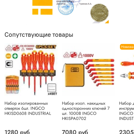
Сопутствующие товары
Новинка
Набор изолированных
Набор изол. накидных
Набор 
отверток 6шт. INGCO
односторонних ключей 7
инструм
HKISD0608 INDUSTRIAL
шт. 1000В INGCO
INGCO 
HKISPA0702
INDUST
1280 руб
7080 руб
2305