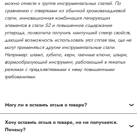
можно отнести к группе инструментальных сталей. По
сравнению с отвертками из обычной хромованадиевой
стали, инновационная комбинация легирующих
элементов в стали S2 и повышенное содержание
углерода, позволила получить наилучший спектр свойств,
дающий возможность использовать этот сплав там, где не
могут применяться другие инструментальные стали.
Например: штамп, зубило, керн, гаечные ключи, штыри,
формообразующий инструмент, работающий в тяжелых
режимах с предъявляемыми к нему повышенными
требованиями.
Могу ли я оставить отзыв о товаре?
Под каждым товаром на нашем сайте существует
Хочу оставить отзыв о товаре, но не получается.
специальное поле, где Вы можете оставить свой отзыв.
Почему?
Также Вы можете присвоить товару от одной до пяти