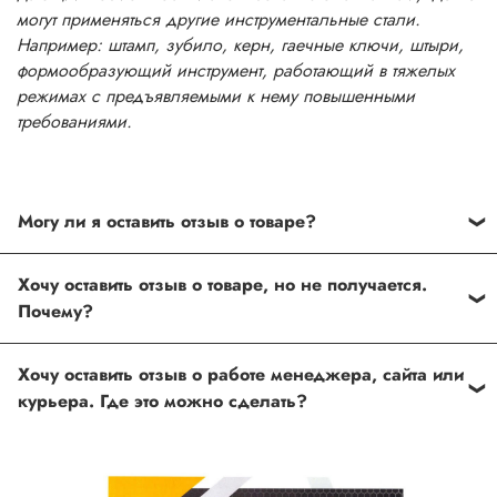
могут применяться другие инструментальные стали.
Например: штамп, зубило, керн, гаечные ключи, штыри,
формообразующий инструмент, работающий в тяжелых
режимах с предъявляемыми к нему повышенными
требованиями.
Могу ли я оставить отзыв о товаре?
Под каждым товаром на нашем сайте существует
Хочу оставить отзыв о товаре, но не получается.
специальное поле, где Вы можете оставить свой отзыв.
Почему?
Также Вы можете присвоить товару от одной до пяти
звёзд. Все отзывы о товарах проходят модерацию.
Возможно вы не заполнили одно из обязательных
Хочу оставить отзыв о работе менеджера, сайта или
полей. Если поля заполнены корректно, то свяжитесь с
курьера. Где это можно сделать?
нами по телефону
+7 (812) 565-32-05;
+7 (909) 593-79-79
или по почте
ingco.or.itk@gmail.com
;
ingco.spb@mail.ru
Спасибо, что выбрали INGCO СПб!
Ваш отзыв о товаре, магазине или работе продавца