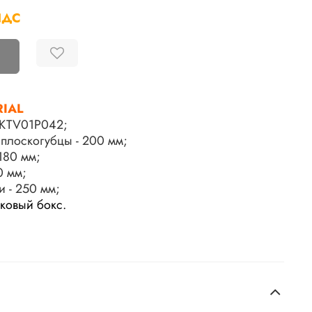
НДС
RIAL
KTV01P042;
плоскогубцы - 200 мм;
180 мм;
0 мм;
 - 250 мм;
иковый бокс.