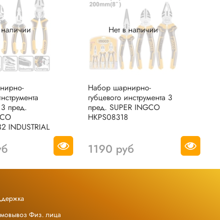
в наличии
Нет в наличии
нирно-
Набор шарнирно-
Н
инструмента
губцевого инструмента 3
г
3 пред.
пред. SUPER INGCO
п
GCO
HKPS08318
H
2 INDUSTRIAL
уб
1190 руб
ддержка
амовывоз Физ. лица