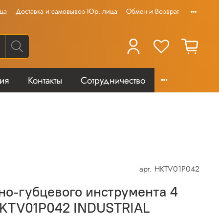
ца
Доставка и самовывоз Юр. лица
Обмен и Возврат
тия
Контакты
Сотрудничество
арт.
HKTV01P042
о-губцевого инструмента 4
HKTV01P042 INDUSTRIAL