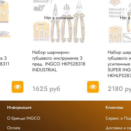
Нет в наличии
Нет 
Набор шарнирно-
Набор шар
та 3
губцевого инструмента 3
губцевого 
8311
пред. INGCO HKPS28318
усиленные 
INDUSTRIAL
SUPER IN
HKHLPS283
1625 руб
2180 р
Информация
Клиентам
О бренде INGCO
Сервис и По
Оплата
Доставка и с