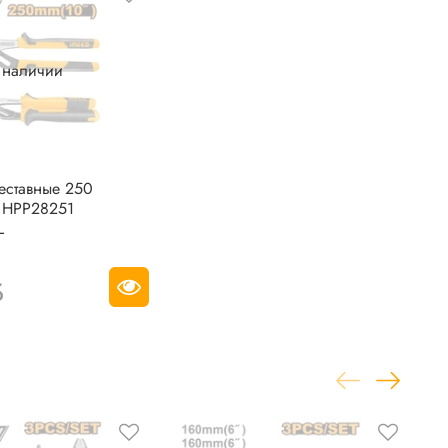
в наличии
еставные 250
 HPP28251
L
б