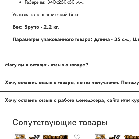
Габариты: 340х260х60 мм.
Упаковано в пластиковый бокс.
Вес: Брутто - 2,2 кг.
Параметры упакованного товара: Длина - 35 см., Шир
Могу ли я оставить отзыв о товаре?
Под каждым товаром на нашем сайте существует специальное 
товарах проходят модерацию.
Возможно вы не заполнили одно из обязательных полей. Е
ingco.or.itk@gmail.com
;
ingco.spb@mail.ru
Спасибо, что выбрали INGCO СПб!
Ваш отзыв о товаре, магазине или работе продавца поможет
Сопутствующие товары
Оставить отзыв о покупке