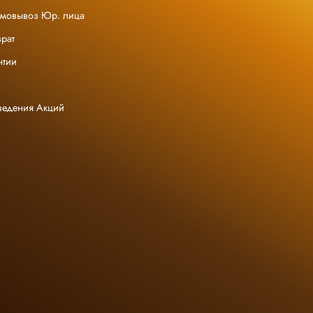
амовывоз Юр. лица
рат
нтии
ведения Акций