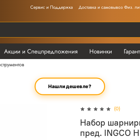
Сервис и Поддержка
Доставка и самовывоз Физ. ли
Акции и Спецпредложения
Новинки
Гаран
струментов
Нашли дешевле?
(0)
Набор шарнирн
пред. INGCO 