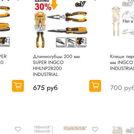
Нет 
PER
Длинногубцы 200 мм
Клещи пер
80
SUPER INGCO
мм INGCO
HHLNP28200
INDUSTRIA
INDUSTRIAL
675 руб
700 ру