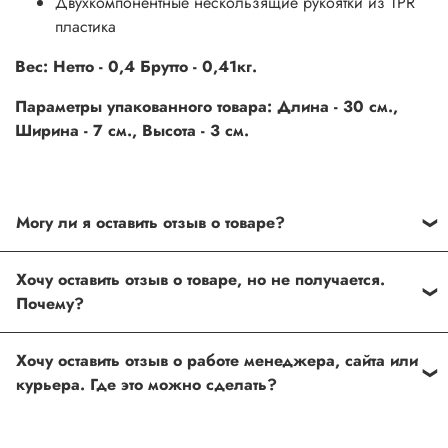
Двухкомпонентные нескользящие рукоятки из TPR
пластика
Вес: Нетто - 0,4 Брутто - 0,41кг.
Параметры упакованного товара: Длина - 30 см.,
Ширина - 7 см., Высота - 3 см.
Могу ли я оставить отзыв о товаре?
Под каждым товаром на нашем сайте существует
Хочу оставить отзыв о товаре, но не получается.
специальное поле, где Вы можете оставить свой отзыв.
Почему?
Также Вы можете присвоить товару от одной до пяти
звёзд. Все отзывы о товарах проходят модерацию.
Возможно вы не заполнили одно из обязательных
Хочу оставить отзыв о работе менеджера, сайта или
полей. Если поля заполнены корректно, то свяжитесь с
курьера. Где это можно сделать?
нами по телефону
+7 (812) 565-32-05;
+7 (909) 593-79-79
или по почте
ingco.or.itk@gmail.com
;
ingco.spb@mail.ru
Спасибо, что выбрали INGCO СПб!