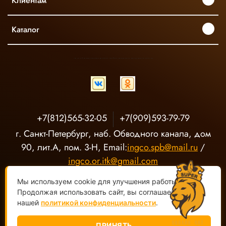
Клиентам
Каталог
INGCO ОФИЦИАЛЬНЫЙ ДИСТРИБЬЮТОР ПРОФЕССИОНАЛЬНОГО ИНСТРУМЕНТА В РОССИИ
+7(812)565-32-05
+7(909)593-79-79
г. Санкт-Петербург, наб. Обводного канала, дом
90, лит.А, пом. 3-Н, Email:
ingco.spb@mail.ru
/
ingco.or.itk@gmail.com
Мы используем cookie для улучшения работы сайта.
Продолжая использовать сайт, вы соглашаетесь с
нашей
политикой конфиденциальности
.
ПРИНЯТЬ