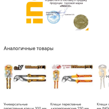
Аналогичные товары
Н
Универсальные
Клещи переставные
Клещи 
переставные клещи 300 мм
диэлектрические 250 мм
мм ING