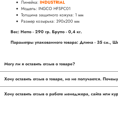
Линейка:
INDUSTRIAL
Модель: INGCO HFSPC01
Толщина защитного кожуха: 1 мм
Размер козырька: 390х200 мм
Вес: Нетто - 290 гр. Брутто - 0,4 кг.
Параметры упакованного товара: Длина - 35 см., Шир
Могу ли я оставить отзыв о товаре?
Под каждым товаром на нашем сайте существует специальное 
товарах проходят модерацию.
Возможно вы не заполнили одно из обязательных полей. Е
ingco.or.itk@gmail.com
;
ingco.spb@mail.ru
Спасибо, что выбрали INGCO СПб!
Ваш отзыв о товаре, магазине или работе продавца поможет