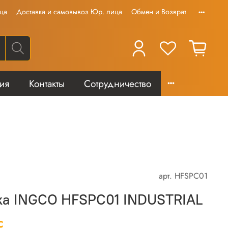
ца
Доставка и самовывоз Юр. лица
Обмен и Возврат
тия
Контакты
Сотрудничество
арт.
HFSPC01
ка INGCO HFSPC01 INDUSTRIAL
С