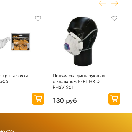
ткрытые очки
Полумаска фильтрующая
П
G05
с клапаном FFP1 HR D
P
PHSV 2011
б
130 руб
ддержка