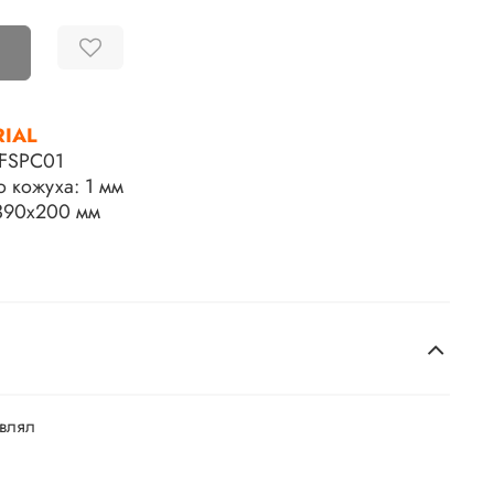
RIAL
FSPC01
 кожуха: 1 мм
 390х200 мм
авлял