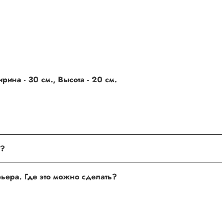
ина - 30 см., Высота - 20 см.
поле, где Вы можете оставить свой отзыв. Также Вы можете пр
Хочу оставить отзыв о товаре, но не получается. Почему?
сли поля заполнены корректно, то свяжитесь с нами по теле
Хочу оставить отзыв о работе менеджера, сайта или курьера. Где это можно сделать?
 нам улучшать сервис и будет полезен другим покупателям.