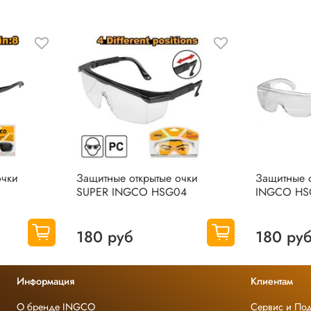
очки
Защитные открытые очки
Защитные о
SUPER INGCO HSG04
INGCO HS
180 руб
180 ру
Информация
Клиентам
О бренде INGCO
Сервис и По