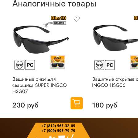
Аналогичные товары
Оставить отзыв о покупке
Защитные очки для
Защитные открытые 
сварщика SUPER INGCO
INGCO HSG06
HSG07
230 руб
180 руб