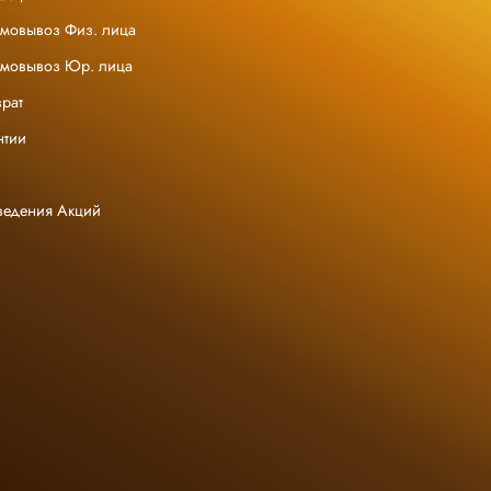
амовывоз Физ. лица
амовывоз Юр. лица
рат
нтии
ведения Акций