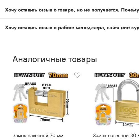
Под каждым товаром на нашем сайте существует специальное 
товарах проходят модерацию.
Возможно вы не заполнили одно из обязательных полей. Е
ingco.or.itk@gmail.com
;
ingco.spb@mail.ru
Спасибо, что выбрали INGCO СПб!
Ваш отзыв о товаре, магазине или работе продавца поможет
Аналогичные товары
Оставить отзыв о покупке
Замок навесной 70 мм
Замок навесной 30 