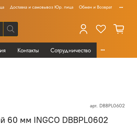
ца
Доставка и самовывоз Юр. лица
Обмен и Возврат
тия
Контакты
Сотрудничество
арт.
DBBPL0602
ой 60 мм INGCO DBBPL0602