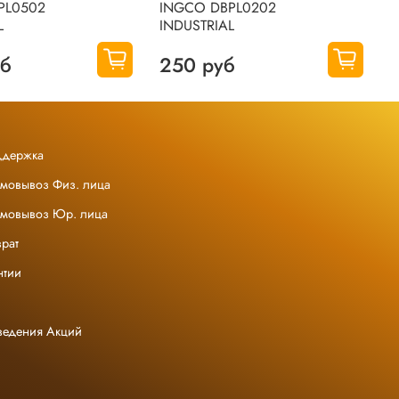
PL0502
INGCO DBPL0202
I
L
INDUSTRIAL
I
уб
250 руб
ддержка
амовывоз Физ. лица
амовывоз Юр. лица
рат
нтии
ведения Акций