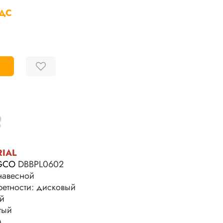
НДС
RIAL
GCO
DBBPL0602
 навесной
ретности: дисковый
ой
тый
м