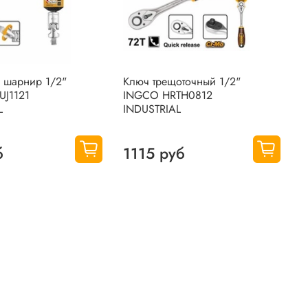
 шарнир 1/2"
Ключ трещоточный 1/2"
К
J1121
INGCO HRTH0812
и
L
INDUSTRIAL
H
б
1115 руб