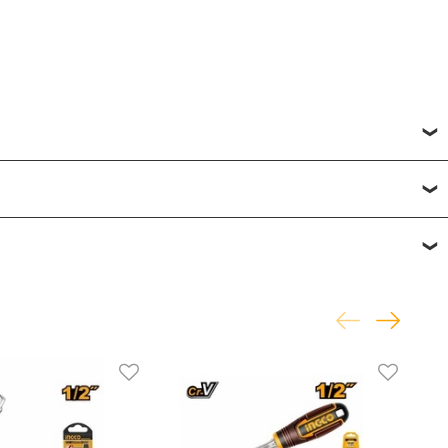
исвоить товару от одной до пяти звёзд. Все отзывы о
фону
или по почте
+7 (812) 565-32-05;
+7 (909) 593-79-79