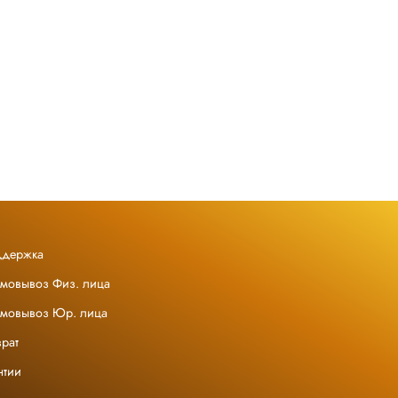
ддержка
амовывоз Физ. лица
амовывоз Юр. лица
рат
нтии