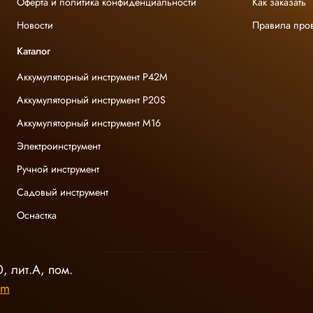
Оферта и политика конфиденциальности
Как заказать
Новости
Правила про
Каталог
Аккумуляторный инструмент P42M
Аккумуляторный инструмент P20S
Аккумуляторный инструмент M16
Электроинструмент
Ручной инструмент
Садовый инструмент
Оснастка
INGCO ОФИЦИАЛЬНЫЙ ДИСТРИБЬЮТОР ПРОФЕССИОНАЛЬНОГО ИНСТРУМЕНТА В РОССИИ
, лит.А, пом.
om