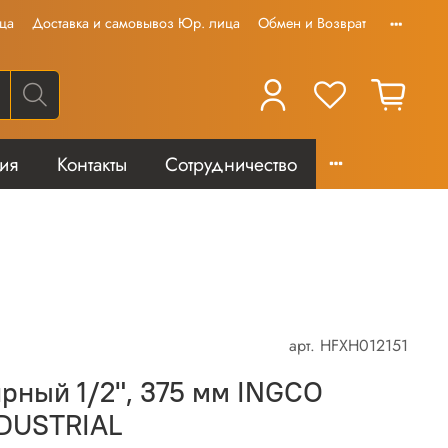
ца
Доставка и самовывоз Юр. лица
Обмен и Возврат
тия
Контакты
Сотрудничество
арт.
HFXH012151
рный 1/2", 375 мм INGCO
NDUSTRIAL