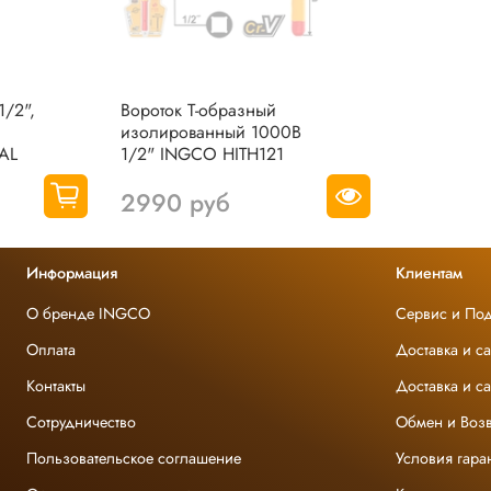
1/2",
Вороток Т-образный
изолированный 1000В
AL
1/2" INGCO HITH121
2990 руб
Информация
Клиентам
О бренде INGCO
Сервис и По
Оплата
Доставка и с
Контакты
Доставка и с
Сотрудничество
Обмен и Возв
Пользовательское соглашение
Условия гара