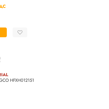
НДС
RIAL
INGCO
HFXH012151