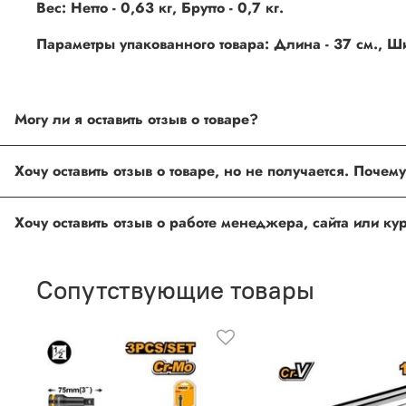
Вес: Нетто - 0,63 кг, Брутто - 0,7 кг.
Параметры упакованного товара: Длина - 37 см., Шир
Могу ли я оставить отзыв о товаре?
Под каждым товаром на нашем сайте существует специальное 
товарах проходят модерацию.
Возможно вы не заполнили одно из обязательных полей. Е
ingco.or.itk@gmail.com
;
ingco.spb@mail.ru
Спасибо, что выбрали INGCO СПб!
Ваш отзыв о товаре, магазине или работе продавца поможет
Сопутствующие товары
Оставить отзыв о покупке