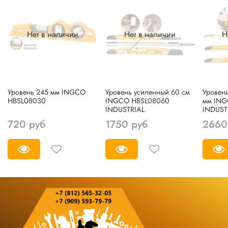
Нет в наличии
Нет в наличии
Н
Уровень 245 мм INGCO
Уровень усиленный 60 см
Уровен
HBSL08030
INGCO HBSL08060
мм ING
INDUSTRIAL
INDUST
720 руб
1750 руб
2660