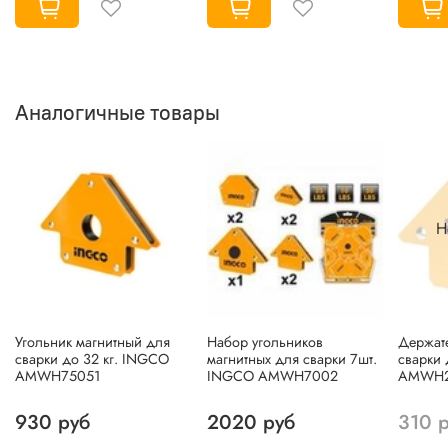
Аналогичные товары
Н
Угольник магнитный для
Набор угольников
Держат
сварки до 32 кг. INGCO
магнитных для сварки 7шт.
сварки 
AMWH75051
INGCO AMWH7002
AMWH2
930 руб
2020 руб
310 