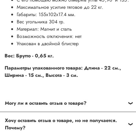
Максимальное усилие тяговое до 22 кг.
Габариты: 155х102х17.4 мм.
Вес угольника 304 гр.
Материал: Магнит и сталь
Возможность отключения: нет
Упакован в двойной блистер
Вес: Брутто - 0,65 кг.
Параметры упакованного товара: Длина - 22 см.,
Ширина - 15 см., Высота - 3 см.
Могу ли я оставить отзыв о товаре?
Под каждым товаром на нашем сайте существует
Хочу оставить отзыв о товаре, но не получается.
специальное поле, где Вы можете оставить свой отзыв.
Почему?
Также Вы можете присвоить товару от одной до пяти