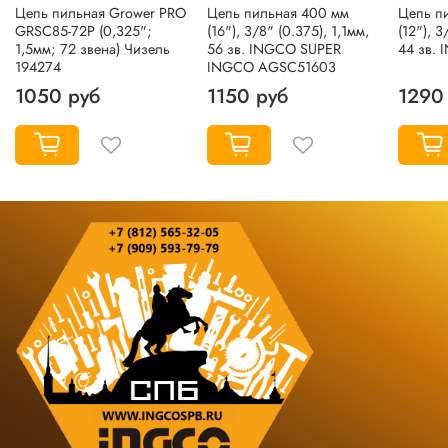
Цепь пильная Grower PRO
Цепь пильная 400 мм
Цепь п
GRSC85-72P (0,325";
(16"), 3/8" (0.375), 1,1мм,
(12"), 3
1,5мм; 72 звена) Чизель
56 зв. INGCO SUPER
44 зв.
194274
INGCO AGSC51603
1050 руб
1150 руб
1290